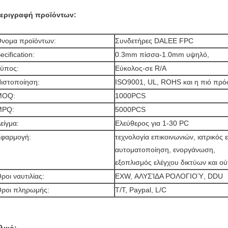
εριγραφή προϊόντων:
νομα προϊόντων:
Συνδετήρες DALEE FPC
ecification:
0.3mm πίσσα-1.0mm υψηλό,
ύπος:
Εύκολος-σε R/A
ιστοποίηση:
ISO9001, UL, ROHS και η πιό π
MOQ:
1000PCS
MPQ:
5000PCS
είγμα:
Ελεύθερος για 1-30 PC
φαρμογή:
τεχνολογία επικοινωνιών, ιατρικός 
αυτοματοποίηση, ενοργάνωση,
εξοπλισμός ελέγχου δικτύων και ο
ροι ναυτιλίας:
EXW, ΑΛΥΣΊΔΑ ΡΟΛΟΓΙΟΎ, DDU
ροι πληρωμής:
T/T, Paypal, L/C