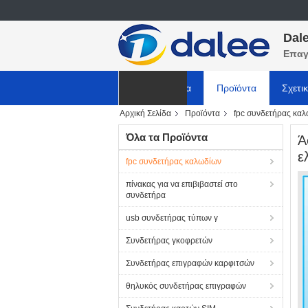
Dale
Επαγ
Αρχική Σελίδα
Προϊόντα
Σχετι
Αρχική Σελίδα
Προϊόντα
fpc συνδετήρας κα
ΕΙΔΗΣΕΙΣ
Όλα τα Προϊόντα
Ά
ε
fpc συνδετήρας καλωδίων
πίνακας για να επιβιβαστεί στο
συνδετήρα
usb συνδετήρας τύπων γ
Συνδετήρας γκοφρετών
Συνδετήρας επιγραφών καρφιτσών
θηλυκός συνδετήρας επιγραφών