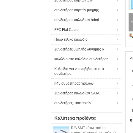
Συνδετήρας καρτών SIM
συνδετήρας καρτών μνήμης
συνδετήρας καλωδίων hdmi
FFC Flat Cable
Πολυ τελικό καλώδιο
Συνδετήρες υψηλής δύναμης RF
Λ
καλώδιο στο καλώδιο συνδετήρας
Καλώδιο για να επιβιβαστεί στο
συνδετήρα
rj45 συνδετήρας γρύλων
Συνδετήρας καλωδίων SATA
συνδετήρες μπαταριών
Καλύτερα προϊόντα
η
R/A SMT κάτω από το
τερματικό κραμάτων χαλκού