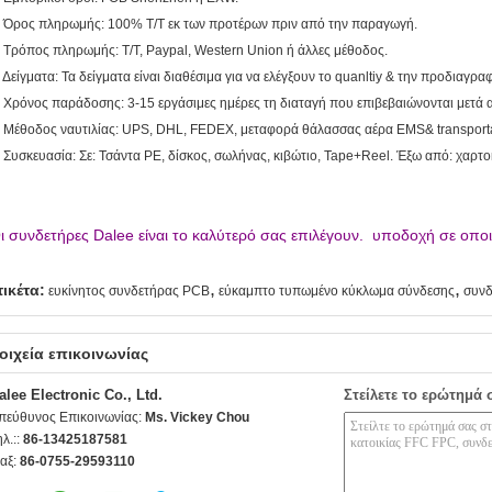
. Όρος πληρωμής: 100% T/T εκ των προτέρων πριν από την παραγωγή.
. Τρόπος πληρωμής: T/T, Paypal, Western Union ή άλλες μέθοδος.
. Δείγματα: Τα δείγματα είναι διαθέσιμα για να ελέγξουν το quanltiy & την προδιαγραφ
. Χρόνος παράδοσης: 3-15 εργάσιμες ημέρες τη διαταγή που επιβεβαιώνονται μετά
. Μέθοδος ναυτιλίας: UPS, DHL, FEDEX, μεταφορά θάλασσας αέρα EMS& transport
. Συσκευασία: Σε: Τσάντα PE, δίσκος, σωλήνας, κιβώτιο, Tape+Reel. Έξω από: χαρτ
ι συνδετήρες Dalee είναι το καλύτερό σας επιλέγουν. υποδοχή σε οπ
,
,
τικέτα:
ευκίνητος συνδετήρας PCB
εύκαμπτο τυπωμένο κύκλωμα σύνδεσης
συνδ
οιχεία επικοινωνίας
alee Electronic Co., Ltd.
Στείλετε το ερώτημά 
πεύθυνος Επικοινωνίας:
Ms. Vickey Chou
ηλ.::
86-13425187581
αξ:
86-0755-29593110