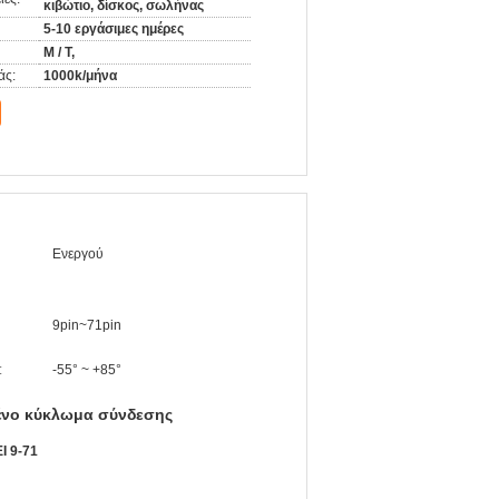
κιβώτιο, δίσκος, σωλήνας
5-10 εργάσιμες ημέρες
Μ / Τ,
άς:
1000k/μήνα
Ενεργού
9pin~71pin
:
-55° ~ +85°
ένο κύκλωμα σύνδεσης
Ι 9-71