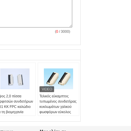
(
0
/ 3000)
ος 2,0 πίσσα
Τελικός εύκαμπτος
ρφιτσών συνδετήρων
τυπωμένος συνδετήρας
61 ΚΚ FPC καλώδιο
κυκλωμάτων χαλκού
α τη βιομηχανία
φωσφόρων εύκολος
ικοινωνιών
στην πίσσα 0.5mm
ικό:
LCP, χαλκός
τύπων
ωσφόρων
Οικογένεια προϊόντων: