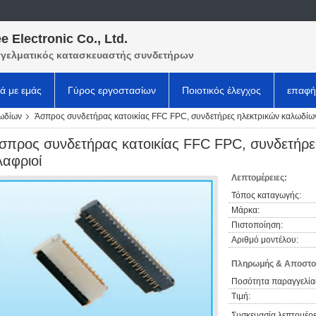
e Electronic Co., Ltd.
γελματικός κατασκευαστής συνδετήρων
κά με εμάς
Γύρος εργοστασίων
Ποιοτικός έλεγχος
επαφή
λωδίων
Άσπρος συνδετήρας κατοικίας FFC FPC, συνδετήρες ηλεκτρικών καλωδίων
σπρος συνδετήρας κατοικίας FFC FPC, συνδετήρε
λαφριοί
Λεπτομέρειες:
Τόπος καταγωγής:
Μάρκα:
Πιστοποίηση:
Αριθμό μοντέλου:
Πληρωμής & Αποστο
Ποσότητα παραγγελία
Τιμή:
Συσκευασία λεπτομέρε