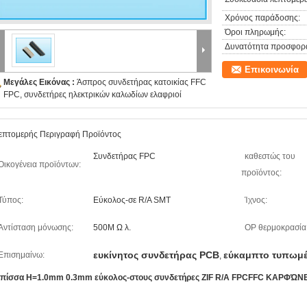
Χρόνος παράδοσης:
Όροι πληρωμής:
Δυνατότητα προσφορ
Επικοινωνία
Μεγάλες Εικόνας :
Άσπρος συνδετήρας κατοικίας FFC
FPC, συνδετήρες ηλεκτρικών καλωδίων ελαφριοί
επτομερής Περιγραφή Προϊόντος
Συνδετήρας FPC
καθεστώς του
Οικογένεια προϊόντων:
προϊόντος:
Τύπος:
Εύκολος-σε R/A SMT
Ίχνος:
Αντίσταση μόνωσης:
500M Ω λ.
OP θερμοκρασία
ευκίνητος συνδετήρας PCB
εύκαμπτο τυπωμ
Επισημαίνω:
,
 πίσσα H=1.0mm 0.3mm εύκολος-στους συνδετήρες ZIF R/A FPCFFC ΚΑΡΦΏΝΕ