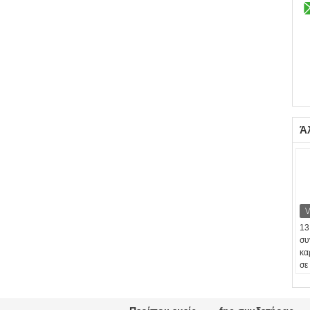
Ά
13
συ
κα
σε
1,
Θέ
Πί