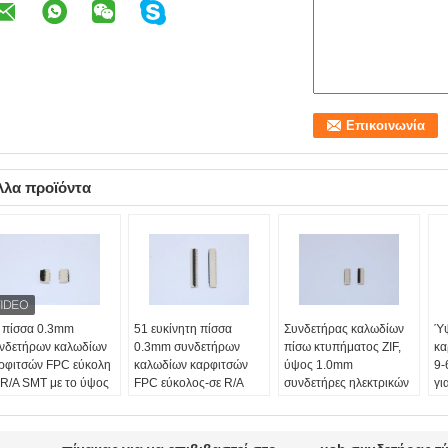
λλα προϊόντα
 πίσσα 0.3mm
51 ευκίνητη πίσσα
Συνδετήρας καλωδίων
Ύψ
νδετήρων καλωδίων
0.3mm συνδετήρων
πίσω κτυπήματος ZIF,
κα
ρφιτσών FPC εύκολη
καλωδίων καρφιτσών
ύψος 1.0mm
9-
 R/A SMT με το ύψος
FPC εύκολος-σε R/A
συνδετήρες ηλεκτρικών
γι
0 ΚΚ
SMT για το ιατρικό
καλωδίων 9-61
επ
ση:
9P ~ 71Pin
εξοπλισμό
καρφίτσες
Υλ
σσα:
0.5mm
Θέση:
9P~71Pin
Θέση:
9P~61Pin
φ