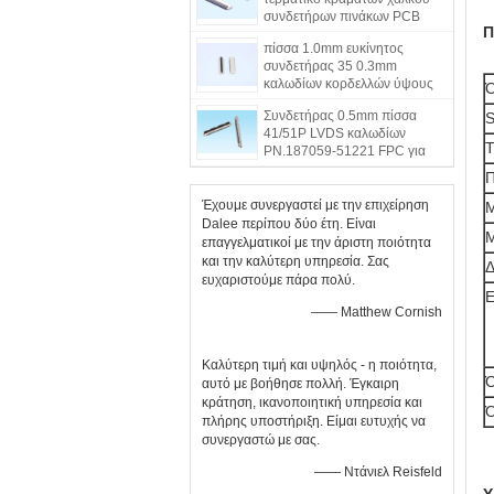
συνδετήρων πινάκων PCB
Π
τύπων επαφών για τον κινητό
πίσσα 1.0mm ευκίνητος
σκληρό δίσκο
συνδετήρας 35 0.3mm
καλωδίων κορδελλών ύψους
Ό
39 καρφίτσες ανθεκτικές για το
Συνδετήρας 0.5mm πίσσα
S
PCB
41/51P LVDS καλωδίων
Τ
PN.187059-51221 FPC για
την οθόνη HD LCD
Π
Έχουμε συνεργαστεί με την επιχείρηση
Dalee περίπου δύο έτη. Είναι
επαγγελματικοί με την άριστη ποιότητα
και την καλύτερη υπηρεσία. Σας
Δ
ευχαριστούμε πάρα πολύ.
Ε
—— Matthew Cornish
Καλύτερη τιμή και υψηλός - η ποιότητα,
Ό
αυτό με βοήθησε πολλή. Έγκαιρη
κράτηση, ικανοποιητική υπηρεσία και
Ό
πλήρης υποστήριξη. Είμαι ευτυχής να
συνεργαστώ με σας.
—— Ντάνιελ Reisfeld