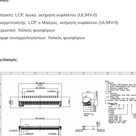
λικό:
τέγαση: LCP, λευκό, εκτίμηση ευφλέκτου (UL94V-0)
νεργοποιητής: LCP, ο Μαύρος, εκτίμηση ευφλέκτου (UL94V-0)
ερματικό: Χαλκός φωσφόρων
αρφί συναρμολογήσεων: Χαλκός φωσφόρων
χεδιασμός: