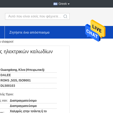
Greek
search
Ζητήστε ένα απόσπασμα
 ελαφριοί
ς ηλεκτρικών καλωδίων
Guangdong, Κίνα (Ηπειρωτική)
DALEE
ROHS ,SGS, ISO9001
DL500103
λής Όροι:
ς min:
Διαπραγματεύσιμο
Διαπραγματεύσιμα
Χαλαρός στην τσάντα ή το
ιες: