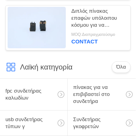
Διπλός πίνακας
επαφών υπόλοιπου
κόσμου για να
επιβιβαστεί στον
MOQ:Διαπραγματεύσιμο
αρσενικό τύπο
CONTACT
5001BTB054010M
πίσσα 4.0mm
συνδετήρων 0.5mm
Λαϊκή κατηγορία
Όλα
πίνακας για να
fpc συνδετήρας
επιβιβαστεί στο
καλωδίων
συνδετήρα
usb συνδετήρας
Συνδετήρας
τύπων γ
γκοφρετών