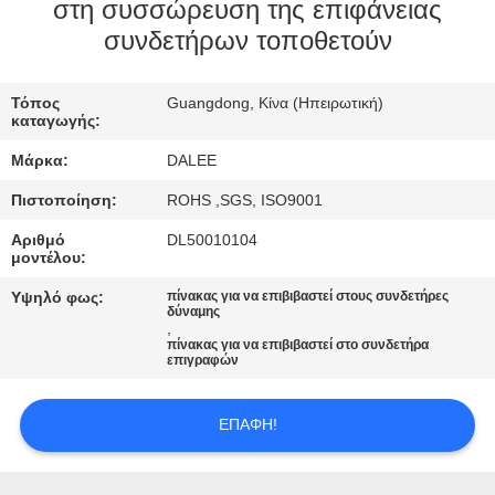
ΈΛΕΓΧΟΣ
στη συσσώρευση της επιφάνειας
συνδετήρων τοποθετούν
ΜΑΣ
Τόπος
Guangdong, Κίνα (Ηπειρωτική)
ΕΛΆΤΕ
καταγωγής:
ΣΕ
Μάρκα:
DALEE
ΕΠΑΦΉ
Πιστοποίηση:
ROHS ,SGS, ISO9001
ΜΕ
Αριθμό
DL50010104
μοντέλου:
ΖΗΤΉΣΤΕ
Υψηλό φως:
πίνακας για να επιβιβαστεί στους συνδετήρες
δύναμης
ΈΝΑ
,
πίνακας για να επιβιβαστεί στο συνδετήρα
ΑΠΌΣΠΑΣΜΑ
επιγραφών
ΕΠΑΦΉ!
NEWS