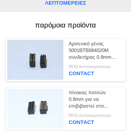
SITEMAP
ΛΕΠΤΟΜΈΡΕΙΕΣ
PRIVACY
παρόμοια προϊόντα
POLICY
Αρσενικό γένος
5001BTB084020M
συνδετήρας 0.8mm
πίσσα 4.0mm BTB
MOQ:Διαπραγματεύσιμο
καρφίτσες Χ 2*10
CONTACT
πίνακας πισσών
0.8mm για να
επιβιβαστεί στο
θηλυκό τύπο 5001-
MOQ:Διαπραγματεύσιμο
BTB0830-20F
CONTACT
συνδετήρων δύναμης