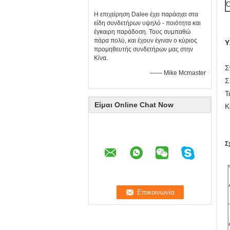
Ό
Η επιχείρηση Dalee έχει παράσχει στα
είδη συνδετήρων υψηλό - ποιότητα και
έγκαιρη παράδοση. Τους συμπαθώ
πάρα πολύ, και έχουν έγιναν ο κύριος
Υ
προμηθευτής συνδετήρων μας στην
Κίνα.
Σ
—— Mike Mcmaster
Σ
Τ
Είμαι Online Chat Now
Κ
Σ