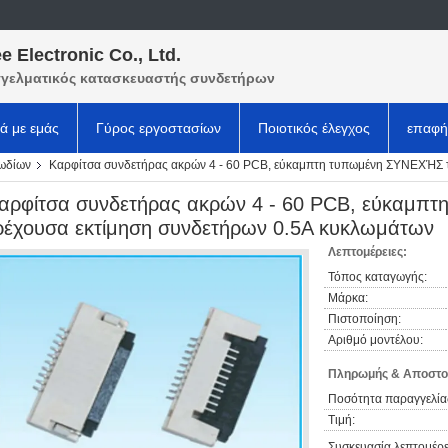
e Electronic Co., Ltd.
γελματικός κατασκευαστής συνδετήρων
κά με εμάς
Γύρος εργοστασίων
Ποιοτικός έλεγχος
επαφή
λωδίων
Καρφίτσα συνδετήρας ακρών 4 - 60 PCB, εύκαμπτη τυπωμένη ΣΥΝΕΧΉΣ 
αρφίτσα συνδετήρας ακρών 4 - 60 PCB, εύκαμπ
ρέχουσα εκτίμηση συνδετήρων 0.5A κυκλωμάτων
Λεπτομέρειες:
Τόπος καταγωγής:
Μάρκα:
Πιστοποίηση:
Αριθμό μοντέλου:
Πληρωμής & Αποστο
Ποσότητα παραγγελία
Τιμή:
Συσκευασία λεπτομέρε