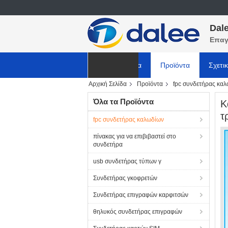
Dale
Επαγ
Αρχική Σελίδα
Προϊόντα
Σχετι
Αρχική Σελίδα
Προϊόντα
fpc συνδετήρας κα
ΕΙΔΗΣΕΙΣ
Όλα τα Προϊόντα
Κ
τ
fpc συνδετήρας καλωδίων
πίνακας για να επιβιβαστεί στο
συνδετήρα
usb συνδετήρας τύπων γ
Συνδετήρας γκοφρετών
Συνδετήρας επιγραφών καρφιτσών
θηλυκός συνδετήρας επιγραφών