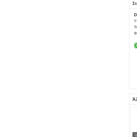
Στ
D
Υ
Τ
Φ
Ά