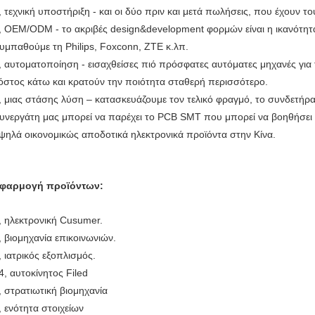
,
τεχνική υποστήριξη - και οι δύο πριν και μετά πωλήσεις, που έχουν τ
,
OEM/ODM - το ακριβές design&development φορμών είναι η ικανότητ
υμπαθούμε τη Philips, Foxconn, ZTE κ.λπ.
,
αυτοματοποίηση - εισαχθείσες πιό πρόσφατες αυτόματες μηχανές για 
όστος κάτω και κρατούν την ποιότητα σταθερή περισσότερο.
,
μιας στάσης
λύση – κατασκευάζουμε τον τελικό φραγμό, το συνδετήρα
υνεργάτη μας
μπορεί
να παρέχει το PCB SMT που μπορεί να βοηθήσει τ
ψηλά οικονομικώς αποδοτικά ηλεκτρονικά προϊόντα στην Κίνα.
φαρμογή προϊόντων:
, ηλεκτρονική Cusumer.
, βιομηχανία επικοινωνιών.
, ιατρικός εξοπλισμός.
4, αυτοκίνητος Filed
, στρατιωτική βιομηχανία
, ενότητα στοιχείων