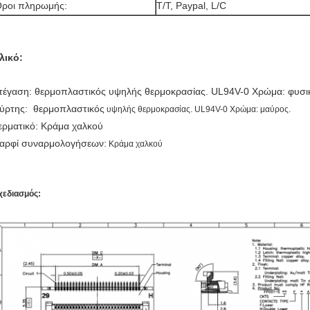
ροι πληρωμής:
T/T, Paypal, L/C
λικό:
τέγαση: θερμοπλαστικός υψηλής θερμοκρασίας. UL94V-0 Χρώμα: φυσι
ύρτης: θερμοπλαστικός
υψηλής θερμοκρασίας. UL94V-0 Χρώμα: μαύρος.
ερματικό: Κράμα χαλκού
αρφί συναρμολογήσεων:
Κράμα χαλκού
χεδιασμός: