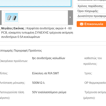
Χρόνος παράδοσης:
Όροι πληρωμής:
Δυνατότητα προσφορ
Επικοινωνία
Μεγάλες Εικόνας :
Καρφίτσα συνδετήρας ακρών 4 - 60
PCB, εύκαμπτη τυπωμένη ΣΥΝΕΧΉΣ τρέχουσα εκτίμηση
συνδετήρων 0.5A κυκλωμάτων
επτομερής Περιγραφή Προϊόντος
fpc συνδετήρας καλωδίων
καθεστώς του
Οικογένεια προϊόντων:
προϊόντος:
Τύπος:
Εύκολος-σε R/A SMT
Ίχνος:
Αντίσταση μόνωσης:
500M Ω λ.
OP θερμοκρασία
Λειτουργούσα τάση
50V εναλλασσόμενο ρεύμα
Τρέχουσα εκτίμη
μέγιστο):
(μέγιστο):