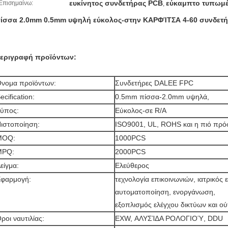
ευκίνητος συνδετήρας PCB
εύκαμπτο τυπωμ
Επισημαίνω:
,
ίσσα 2.0mm 0.5mm υψηλή εύκολος-στην ΚΑΡΦΊΤΣΑ 4-60 συνδετ
εριγραφή προϊόντων:
νομα προϊόντων:
Συνδετήρες DALEE FPC
ecification:
0.5mm πίσσα-2.0mm υψηλά,
ύπος:
Εύκολος-σε R/A
ιστοποίηση:
ISO9001, UL, ROHS και η πιό π
MOQ:
1000PCS
MPQ:
2000PCS
είγμα:
Ελεύθερος
φαρμογή:
τεχνολογία επικοινωνιών, ιατρικός 
αυτοματοποίηση, ενοργάνωση,
εξοπλισμός ελέγχου δικτύων και ο
ροι ναυτιλίας:
EXW, ΑΛΥΣΊΔΑ ΡΟΛΟΓΙΟΎ, DDU