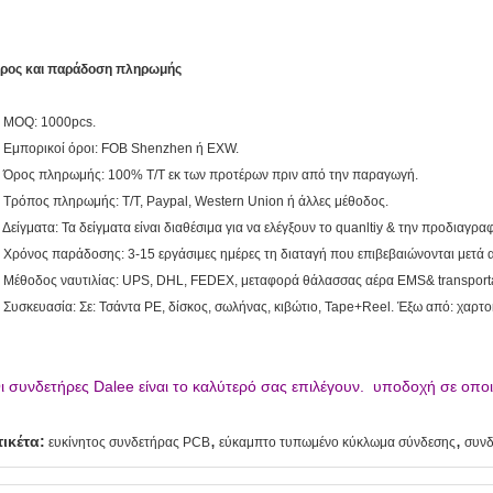
ρος και παράδοση πληρωμής
. MOQ: 1000pcs.
. Εμπορικοί όροι: FOB Shenzhen ή EXW.
. Όρος πληρωμής: 100% T/T εκ των προτέρων πριν από την παραγωγή.
. Τρόπος πληρωμής: T/T, Paypal, Western Union ή άλλες μέθοδος.
. Δείγματα: Τα δείγματα είναι διαθέσιμα για να ελέγξουν το quanltiy & την προδιαγραφ
. Χρόνος παράδοσης: 3-15 εργάσιμες ημέρες τη διαταγή που επιβεβαιώνονται μετά
. Μέθοδος ναυτιλίας: UPS, DHL, FEDEX, μεταφορά θάλασσας αέρα EMS& transport
. Συσκευασία: Σε: Τσάντα PE, δίσκος, σωλήνας, κιβώτιο, Tape+Reel. Έξω από: χαρτ
ι συνδετήρες Dalee είναι το καλύτερό σας επιλέγουν. υποδοχή σε οπ
,
,
τικέτα:
ευκίνητος συνδετήρας PCB
εύκαμπτο τυπωμένο κύκλωμα σύνδεσης
συνδ