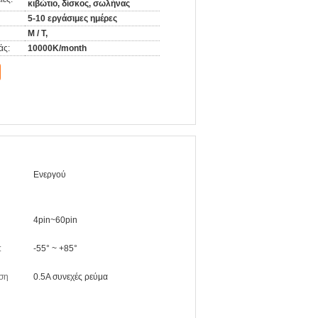
κιβώτιο, δίσκος, σωλήνας
5-10 εργάσιμες ημέρες
Μ / Τ,
άς:
10000K/month
Ενεργού
4pin~60pin
:
-55° ~ +85°
ση
0.5A συνεχές ρεύμα