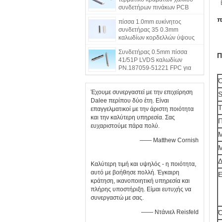
συνδετήρων πινάκων PCB
τύπων επαφών για τον κινητό
π
πίσσα 1.0mm ευκίνητος
σκληρό δίσκο
συνδετήρας 35 0.3mm
καλωδίων κορδελλών ύψους
39 καρφίτσες ανθεκτικές για το
Συνδετήρας 0.5mm πίσσα
PCB
Π
41/51P LVDS καλωδίων
PN.187059-51221 FPC για
την οθόνη HD LCD
Ό
Έχουμε συνεργαστεί με την επιχείρηση
S
Dalee περίπου δύο έτη. Είναι
Τ
επαγγελματικοί με την άριστη ποιότητα
και την καλύτερη υπηρεσία. Σας
Π
ευχαριστούμε πάρα πολύ.
—— Matthew Cornish
Δ
Καλύτερη τιμή και υψηλός - η ποιότητα,
αυτό με βοήθησε πολλή. Έγκαιρη
Ε
κράτηση, ικανοποιητική υπηρεσία και
πλήρης υποστήριξη. Είμαι ευτυχής να
συνεργαστώ με σας.
—— Ντάνιελ Reisfeld
Ό