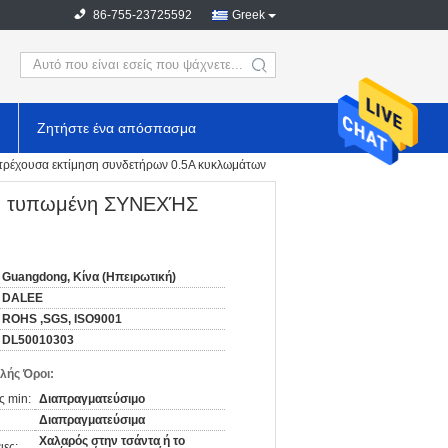
86-755-23725592
Greek
search
Ζητήστε ένα απόσπασμα
τρέχουσα εκτίμηση συνδετήρων 0.5A κυκλωμάτων
τη τυπωμένη ΣΥΝΕΧΉΣ
Guangdong, Κίνα (Ηπειρωτική)
DALEE
ROHS ,SGS, ISO9001
DL50010303
λής Όροι:
ς min:
Διαπραγματεύσιμο
Διαπραγματεύσιμα
Χαλαρός στην τσάντα ή το
ιες: