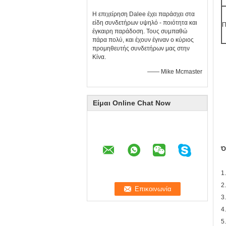
Η επιχείρηση Dalee έχει παράσχει στα
είδη συνδετήρων υψηλό - ποιότητα και
Π
έγκαιρη παράδοση. Τους συμπαθώ
πάρα πολύ, και έχουν έγιναν ο κύριος
προμηθευτής συνδετήρων μας στην
Κίνα.
—— Mike Mcmaster
Είμαι Online Chat Now
Ό
1
2
3
4
5