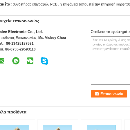
,
τικέτα:
συνδετήρας επιγραφών PCB
η επιφάνεια τοποθετεί την επιγραφή καρφιτσ
οιχεία επικοινωνίας
alee Electronic Co., Ltd.
Στείλετε το ερώτημά 
πεύθυνος Επικοινωνίας:
Ms. Vickey Chou
ηλ.::
86-13425187581
αξ:
86-0755-29593110
λλα προϊόντα