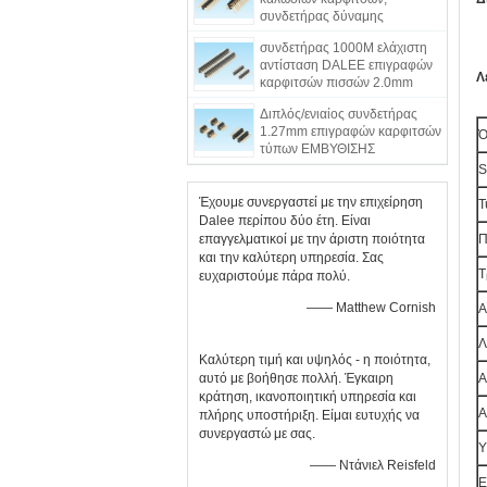
συνδετήρας δύναμης
επιγραφών καρφιτσών τύπων
συνδετήρας 1000M ελάχιστη
ΕΜΒΥΘΙΣΗΣ 90°
αντίσταση DALEE επιγραφών
Λ
καρφιτσών πισσών 2.0mm
μόνωσης
Διπλός/ενιαίος συνδετήρας
1.27mm επιγραφών καρφιτσών
Ό
τύπων ΕΜΒΥΘΙΣΗΣ
υπόλοιπου κόσμου πρότυπα
S
πισσών PBT
Έχουμε συνεργαστεί με την επιχείρηση
Τ
Dalee περίπου δύο έτη. Είναι
επαγγελματικοί με την άριστη ποιότητα
Π
και την καλύτερη υπηρεσία. Σας
Τ
ευχαριστούμε πάρα πολύ.
—— Matthew Cornish
Α
Λ
Καλύτερη τιμή και υψηλός - η ποιότητα,
αυτό με βοήθησε πολλή. Έγκαιρη
Α
κράτηση, ικανοποιητική υπηρεσία και
Α
πλήρης υποστήριξη. Είμαι ευτυχής να
συνεργαστώ με σας.
Υ
—— Ντάνιελ Reisfeld
Ε