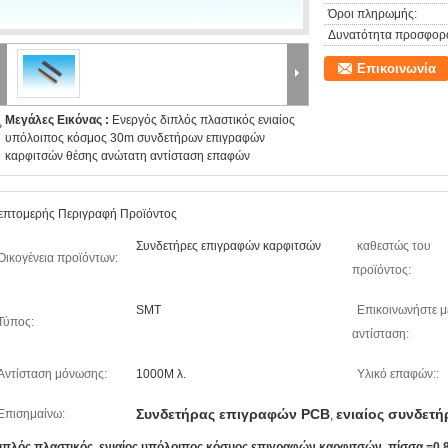
Όροι πληρωμής:
Δυνατότητα προσφορ
Επικοινωνία
Μεγάλες Εικόνας :
Ενεργός διπλός πλαστικός ενιαίος
υπόλοιπος κόσμος 30m συνδετήρων επιγραφών
καρφιτσών θέσης ανώτατη αντίσταση επαφών
επτομερής Περιγραφή Προϊόντος
Συνδετήρες επιγραφών καρφιτσών
καθεστώς του
Οικογένεια προϊόντων:
προϊόντος:
SMT
Επικοινωνήστε μ
Τύπος:
αντίσταση:
Αντίσταση μόνωσης:
1000M λ.
Υλικό επαφών::
Συνδετήρας επιγραφών PCB
ενιαίος συνδετ
Επισημαίνω:
,
ιπλός πλαστικός, ενιαίος υπόλοιπος κόσμος επιγραφών καρφιτσών, πίσσα =