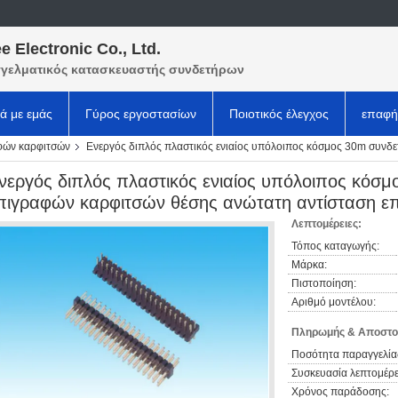
e Electronic Co., Ltd.
γελματικός κατασκευαστής συνδετήρων
κά με εμάς
Γύρος εργοστασίων
Ποιοτικός έλεγχος
επαφή
φών καρφιτσών
Ενεργός διπλός πλαστικός ενιαίος υπόλοιπος κόσμος 30m συνδ
νεργός διπλός πλαστικός ενιαίος υπόλοιπος κόσ
πιγραφών καρφιτσών θέσης ανώτατη αντίσταση 
Λεπτομέρειες:
Τόπος καταγωγής:
Μάρκα:
Πιστοποίηση:
Αριθμό μοντέλου:
Πληρωμής & Αποστο
Ποσότητα παραγγελία
Συσκευασία λεπτομέρε
Χρόνος παράδοσης: