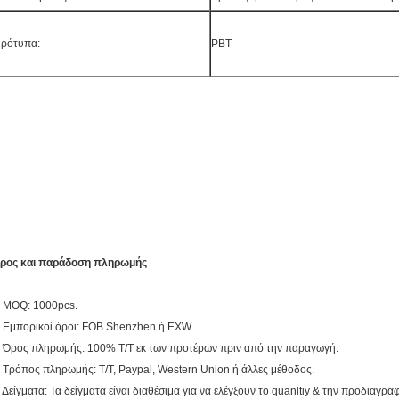
ρότυπα:
PBT
ρος και παράδοση πληρωμής
. MOQ: 1000pcs.
. Εμπορικοί όροι: FOB Shenzhen ή EXW.
. Όρος πληρωμής: 100% T/T εκ των προτέρων πριν από την παραγωγή.
. Τρόπος πληρωμής: T/T, Paypal, Western Union ή άλλες μέθοδος.
. Δείγματα: Τα δείγματα είναι διαθέσιμα για να ελέγξουν το quanltiy & την προδιαγραφ