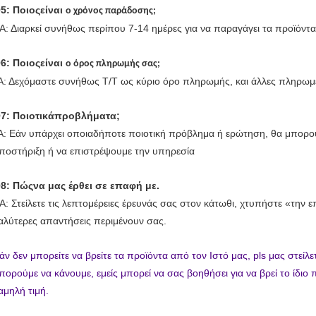
5: Ποιοςείναι
ο χρόνος παράδοσης;
Α: Διαρκεί συνήθως περίπου 7-14 ημέρες για να παραγάγει τα προϊόντα
6: Ποιοςείναι
ο όρος πληρωμής σας;
Α: Δεχόμαστε συνήθως T/T ως κύριο όρο πληρωμής, και άλλες πληρωμ
7: Ποιοτικάπροβλήματα;
Α: Εάν υπάρχει οποιαδήποτε ποιοτική πρόβλημα ή ερώτηση, θα μπορο
ποστήριξη ή να επιστρέψουμε την υπηρεσία
8: Πώςνα μας έρθει σε επαφή με.
Α: Στείλετε τις λεπτομέρειες έρευνάς σας στον κάτωθι, χτυπήστε «την ε
αλύτερες απαντήσεις περιμένουν σας.
άν δεν μπορείτε να βρείτε τα προϊόντα από τον Ιστό μας, pls μας στείλετ
πορούμε να κάνουμε, εμείς μπορεί να σας βοηθήσει για να βρεί το ίδιο 
αμηλή τιμή.