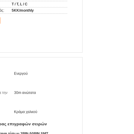
T / T, L / C
άς:
5KK/monthly
Ενεργού
ε την
30m ανώτατα
Κράμα χαλκού
ήρας επιγραφών σειρών
0.8mm τύπων 2PIN-50PIN SMT