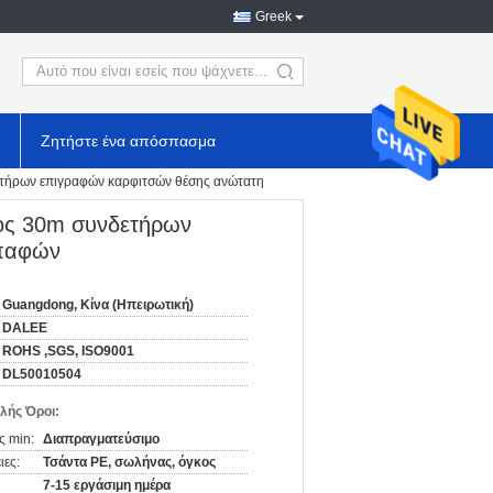
Greek
search
Ζητήστε ένα απόσπασμα
ετήρων επιγραφών καρφιτσών θέσης ανώτατη
μος 30m συνδετήρων
επαφών
Guangdong, Κίνα (Ηπειρωτική)
DALEE
ROHS ,SGS, ISO9001
DL50010504
λής Όροι:
ς min:
Διαπραγματεύσιμο
ιες:
Τσάντα PE, σωλήνας, όγκος
7-15 εργάσιμη ημέρα