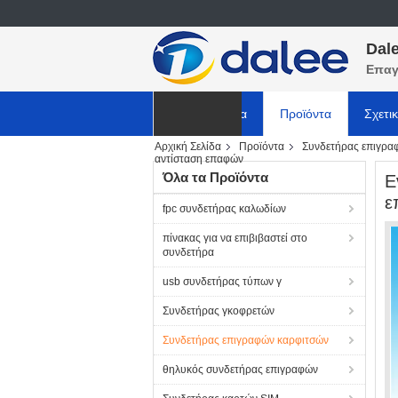
Dale
Επαγ
Αρχική Σελίδα
Προϊόντα
Σχετι
Αρχική Σελίδα
Προϊόντα
Συνδετήρας επιγρα
ΕΙΔΗΣΕΙΣ
αντίσταση επαφών
Όλα τα Προϊόντα
Ε
ε
fpc συνδετήρας καλωδίων
πίνακας για να επιβιβαστεί στο
συνδετήρα
usb συνδετήρας τύπων γ
Συνδετήρας γκοφρετών
Συνδετήρας επιγραφών καρφιτσών
θηλυκός συνδετήρας επιγραφών