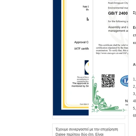
Σ
Ε
ε
κ
Α
1
2
3
4
5
6
Έχουμε συνεργαστεί με την επιχείρηση
Dalee περίπου δύο έτη. Είναι