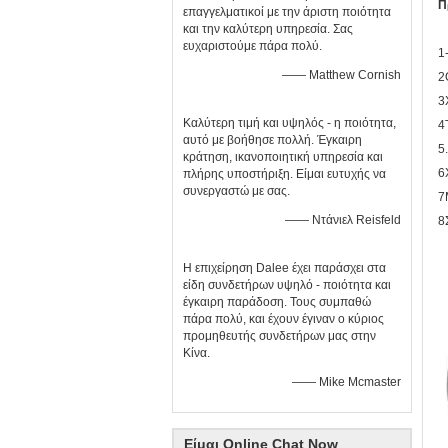
Π
επαγγελματικοί με την άριστη ποιότητα
και την καλύτερη υπηρεσία. Σας
ευχαριστούμε πάρα πολύ.
1
—— Matthew Cornish
2
3
Καλύτερη τιμή και υψηλός - η ποιότητα,
4
αυτό με βοήθησε πολλή. Έγκαιρη
5
κράτηση, ικανοποιητική υπηρεσία και
6
πλήρης υποστήριξη. Είμαι ευτυχής να
συνεργαστώ με σας.
7
—— Ντάνιελ Reisfeld
8
Η επιχείρηση Dalee έχει παράσχει στα
είδη συνδετήρων υψηλό - ποιότητα και
έγκαιρη παράδοση. Τους συμπαθώ
πάρα πολύ, και έχουν έγιναν ο κύριος
προμηθευτής συνδετήρων μας στην
Κίνα.
—— Mike Mcmaster
Είμαι Online Chat Now