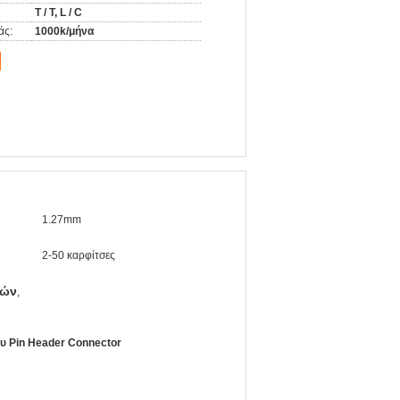
T / T, L / C
άς:
1000k/μήνα
1.27mm
2-50 καρφίτσες
σών
,
ου Pin Header Connector