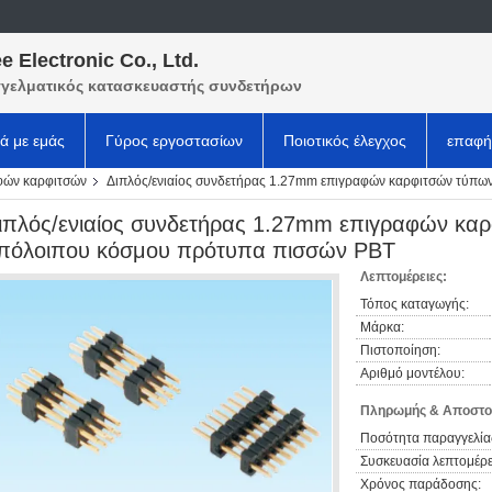
e Electronic Co., Ltd.
γελματικός κατασκευαστής συνδετήρων
κά με εμάς
Γύρος εργοστασίων
Ποιοτικός έλεγχος
επαφή
φών καρφιτσών
Διπλός/ενιαίος συνδετήρας 1.27mm επιγραφών καρφιτσών τύπ
ιπλός/ενιαίος συνδετήρας 1.27mm επιγραφών κ
πόλοιπου κόσμου πρότυπα πισσών PBT
Λεπτομέρειες:
Τόπος καταγωγής:
Μάρκα:
Πιστοποίηση:
Αριθμό μοντέλου:
Πληρωμής & Αποστο
Ποσότητα παραγγελία
Συσκευασία λεπτομέρε
Χρόνος παράδοσης: