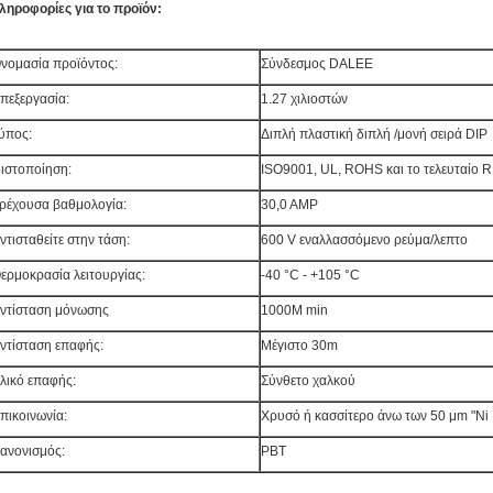
ληροφορίες για το προϊόν:
νομασία προϊόντος:
Σύνδεσμος DALEE
πεξεργασία:
1.27 χιλιοστών
ύπος:
Διπλή πλαστική διπλή /μονή σειρά DIP
ιστοποίηση:
ISO9001, UL, ROHS και το τελευταίο
ρέχουσα βαθμολογία:
30,0 AMP
ντισταθείτε στην τάση:
600 V εναλλασσόμενο ρεύμα/λεπτο
ερμοκρασία λειτουργίας:
-40 °C - +105 °C
ντίσταση μόνωσης
1000M min
ντίσταση επαφής:
Μέγιστο 30m
λικό επαφής:
Σύνθετο χαλκού
πικοινωνία:
Χρυσό ή κασσίτερο άνω των 50 μm "Ni
ανονισμός:
PBT