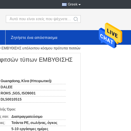
Greek
search
Ζητήστε ένα απόσπασμα
ων ΕΜΒΥΘΙΣΗΣ υπόλοιπου κόσμου πρότυπα πισσών
αρφιτσών τύπων ΕΜΒΥΘΙΣΗΣ
Guangdong, Κίνα (Ηπειρωτική)
DALEE
ROHS ,SGS, ISO9001
DL50010515
λής Όροι:
ς min:
Διαπραγματεύσιμο
ιες:
Τσάντα PE, σωλήνας, όγκος
5-10 εργάσιμες ημέρες