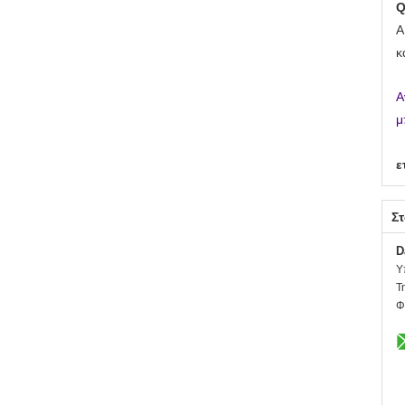
Α
κ
Α
μ
ε
Στ
D
Υ
Τ
Φ