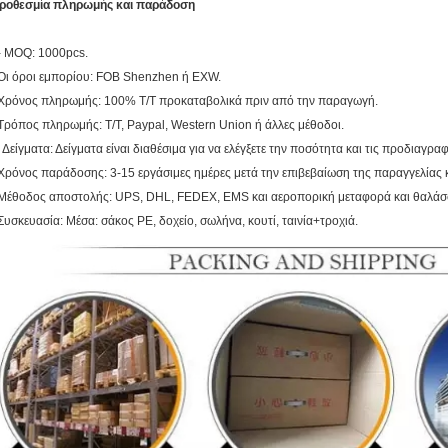
ροθεσμία πληρωμής και παράδοση
- MOQ: 1000pcs.
Οι όροι εμπορίου: FOB Shenzhen ή EXW.
Χρόνος πληρωμής: 100% T/T προκαταβολικά πριν από την παραγωγή.
Τρόπος πληρωμής: T/T, Paypal, Western Union ή άλλες μέθοδοι.
. Δείγματα: Δείγματα είναι διαθέσιμα για να ελέγξετε την ποσότητα και τις προδιαγραφ
Χρόνος παράδοσης: 3-15 εργάσιμες ημέρες μετά την επιβεβαίωση της παραγγελίας
Μέθοδος αποστολής: UPS, DHL, FEDEX, EMS και αεροπορική μεταφορά και θαλάσ
Συσκευασία: Μέσα: σάκος PE, δοχείο, σωλήνα, κουτί, ταινία+τροχιά.