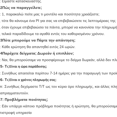
: Είμαστε κατασκευαστής.
Q
2
Πώς να παραγγείλετε;
: 1, παρακαλώ πείτε μας τι μοντέλο και ποσότητα χρειάζεστε;
, τότε θα κάνουμε ένα PI για σας να επιβεβαιώσετε τις λεπτομέρειες της
, όταν έχουμε επιβεβαιώσει τα πάντα, μπορεί να κανονίσει την πληρωμή
, τελικά παραδίδουμε τα αγαθά εντός του καθορισμένου χρόνου.
Q
3
Πότε μπορούμε να
Πάρτε
την απάντηση;
: Κάθε ερώτηση θα απαντηθεί εντός 24 ωρών.
Q
4
Παρέχετε δείγματα; Δωρεάν ή επιπλέον;
: Ναι, θα μπορούσαμε να προσφέρουμε το δείγμα δωρεάν, αλλά δεν πλ
Q
5
- Τι;
Είναι η ώρα παράδοσης;
: Συνήθως απαιτείται περίπου 7-14 ημέρες για την παραγωγή των προϊ
Q
6
- Τι;
Είναι ο χρόνος πληρωμής σας;
π: Συνήθως δεχόμαστε T/T ως τον κύριο όρο πληρωμής, και άλλες πλ
ιαπραγματευτούν.
Q
7
: Προβλήματα ποιότητας;
: Εάν υπάρχει κάποιο πρόβλημα ποιότητας ή ερώτηση, θα μπορούσαμε
πιστροφή υπηρεσία