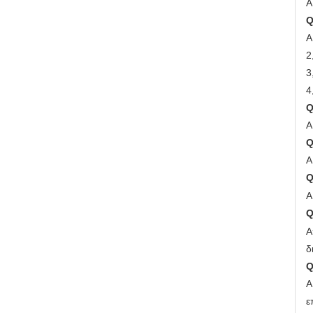
Α
Α
2
3
4
Α
Α
Α
Α
δ
Α
ε