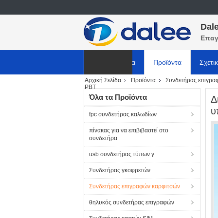
Dale
Επαγ
Αρχική Σελίδα
Προϊόντα
Σχετι
Αρχική Σελίδα
Προϊόντα
Συνδετήρας επιγρα
ΕΙΔΗΣΕΙΣ
PBT
Όλα τα Προϊόντα
Δ
υ
fpc συνδετήρας καλωδίων
πίνακας για να επιβιβαστεί στο
συνδετήρα
usb συνδετήρας τύπων γ
Συνδετήρας γκοφρετών
Συνδετήρας επιγραφών καρφιτσών
θηλυκός συνδετήρας επιγραφών