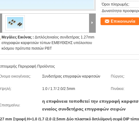
Όροι πληρωμής:
Δυνατότητα προσφορ
Επικοινωνία
Μεγάλες Εικόνας :
Διπλός/ενιαίος συνδετήρας 1.27mm
επιγραφών καρφιτσών τύπων ΕΜΒΥΘΙΣΗΣ υπόλοιπου
κόσμου πρότυπα πισσών PBT
επτομερής Περιγραφή Προϊόντος
Όνομα οικογένειας:
Συνδετήρας επιγραφών καρφιτσών
Πύργος:
Υψηλή:
1.0 / 1.7/ 2.0/2.5mm
Πινάκια:
η επιφάνεια τοποθετεί την επιγραφή καρφιτ
Επισημαίνω:
ενιαίος συνδετήρας επιγραφών σειρών
.27 mm Στροφή H=1.0 /1.7 /2.0 /2.5mm Δύο πλαστικό διπλό/μονή σειρά DIP τύπ