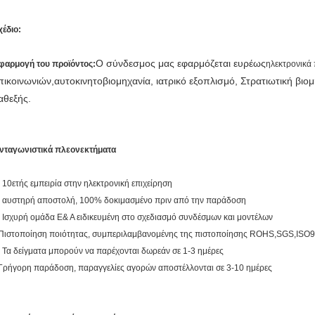
χέδιο:
Ο σύνδεσμος μας εφαρμόζεται ευρέως
φαρμογή του προϊόντος:
ηλεκτρονικά
πικοινωνιών,
αυτοκινητοβιομηχανία,
ιατρικό εξοπλισμό,
Στρατιωτική βιο
αθεξής.
νταγωνιστικά πλεονεκτήματα
, 10ετής εμπειρία στην ηλεκτρονική επιχείρηση
, αυστηρή αποστολή, 100% δοκιμασμένο πριν από την παράδοση
, Ισχυρή ομάδα Ε& Α ειδικευμένη στο σχεδιασμό συνδέσμων και μοντέλων
Πιστοποίηση ποιότητας, συμπεριλαμβανομένης της πιστοποίησης ROHS,SGS,ISO9
, Τα δείγματα μπορούν να παρέχονται δωρεάν σε 1-3 ημέρες
Γρήγορη παράδοση, παραγγελίες αγορών αποστέλλονται σε 3-10 ημέρες