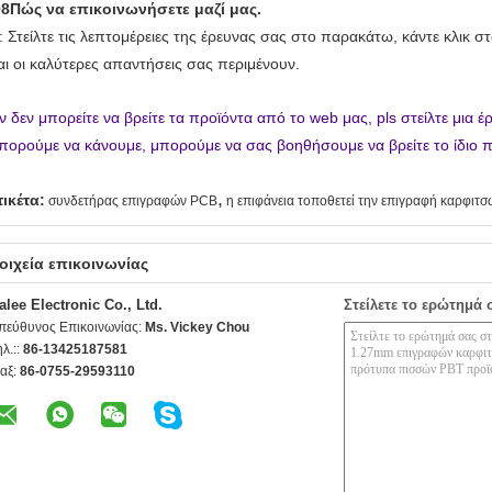
Q
8
Πώς να επικοινωνήσετε μαζί μας.
: Στείλτε τις λεπτομέρειες της έρευνας σας στο παρακάτω, κάντε κλικ 
αι οι καλύτερες απαντήσεις σας περιμένουν.
ν δεν μπορείτε να βρείτε τα προϊόντα από το web μας, pls στείλτε μια έ
πορούμε να κάνουμε, μπορούμε να σας βοηθήσουμε να βρείτε το ίδιο πρ
,
τικέτα:
συνδετήρας επιγραφών PCB
η επιφάνεια τοποθετεί την επιγραφή καρφιτσ
οιχεία επικοινωνίας
alee Electronic Co., Ltd.
Στείλετε το ερώτημά 
πεύθυνος Επικοινωνίας:
Ms. Vickey Chou
ηλ.::
86-13425187581
αξ:
86-0755-29593110