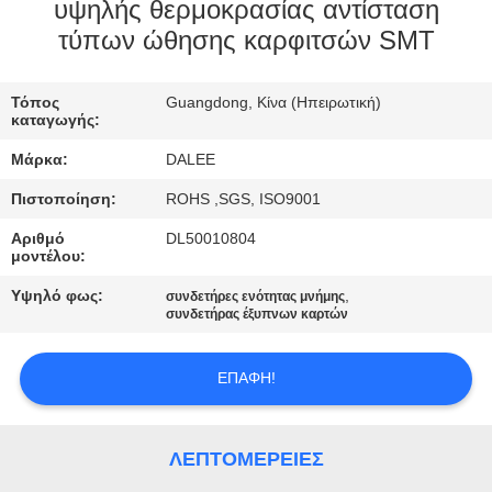
ΈΛΕΓΧΟΣ
υψηλής θερμοκρασίας αντίσταση
τύπων ώθησης καρφιτσών SMT
ΜΑΣ
Τόπος
Guangdong, Κίνα (Ηπειρωτική)
ΕΛΆΤΕ
καταγωγής:
ΣΕ
Μάρκα:
DALEE
ΕΠΑΦΉ
Πιστοποίηση:
ROHS ,SGS, ISO9001
ΜΕ
Αριθμό
DL50010804
μοντέλου:
ΖΗΤΉΣΤΕ
Υψηλό φως:
,
συνδετήρες ενότητας μνήμης
συνδετήρας έξυπνων καρτών
ΈΝΑ
ΑΠΌΣΠΑΣΜΑ
ΕΠΑΦΉ!
NEWS
ΛΕΠΤΟΜΈΡΕΙΕΣ