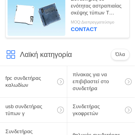
ενότητας αστραπιαίας
σκέψης τύπων Τ
ώθησης ανώτατη
MOQ:Διαπραγματεύσιμο
αντίσταση επαφών
CONTACT
Milliohms
Λαϊκή κατηγορία
Όλα
πίνακας για να
fpc συνδετήρας
επιβιβαστεί στο
καλωδίων
συνδετήρα
usb συνδετήρας
Συνδετήρας
τύπων γ
γκοφρετών
Συνδετήρας