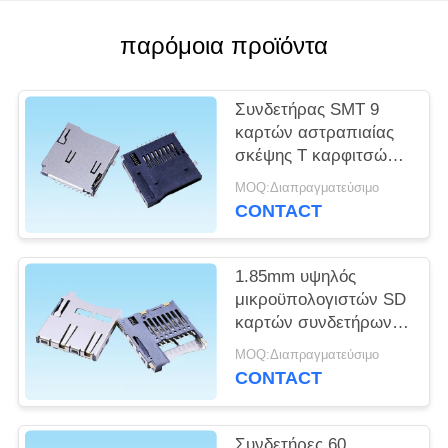
SITEMAP
παρόμοια προϊόντα
PRIVACY
POLICY
Συνδετήρας SMT 9
καρτών αστραπιαίας
σκέψης Τ καρφιτσών
ώθησης εξωτερική
MOQ:Διαπραγματεύσιμο
συγκόλληση σράπνελ
CONTACT
τύπων διπλή
1.85mm υψηλός
μικροϋπολογιστών SD
καρτών συνδετήρων
υψηλής θερμοκρασίας
MOQ:Διαπραγματεύσιμο
ανθεκτικός
CONTACT
συγκόλλησης ώθησης
εσωτερικός
Συνδετήρες 60