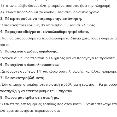
3) όταν επιβεβαιώσαμε όλα, μπορεί να τακτοποιήσει την πληρωμή
4) τελικά παραδίδουμε τα αγαθά μέσα στον ορισμένο χρόνο.
3: Πότεμπορούμε
να πάρουμε
την απάντηση;
: Οποιεσδήποτε έρευνες θα απαντηθούν μέσα σε 24 ώρες.
4: Παρέχετεταδείγματα; είναιελεύθεροήπρόσθετο;
: Ναι, θα μπορούσαμε να προσφέρουμε το δείγμα χρεώνουμε δωρεάν α
ορτίου.
5: Ποιοςείναι
ο χρόνος παράδοσης;
: Διαρκεί συνήθως περίπου 7-14 ημέρες για να παραγάγει τα προϊόντα.
6: Ποιοςείναι
ο όρος πληρωμής σας;
: Δεχόμαστε συνήθως T/T ως κύριο όρο πληρωμής, και άλλες πληρωμέ
7: Ποιοτικάπροβλήματα;
: Εάν υπάρχει οποιαδήποτε ποιοτική πρόβλημα ή ερώτηση, θα μπορού
ποστήριξη ή να επιστρέψουμε την υπηρεσία
8: Πώςνα μας έρθει σε επαφή με.
: Στείλετε τις λεπτομέρειες έρευνάς σας στον κάτωθι, χτυπήστε «την επ
αλύτερες απαντήσεις περιμένουν σας.