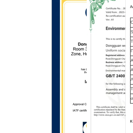
Λ
Ό
S
Π
Α
Α
Λ
Τ
σ
Κ