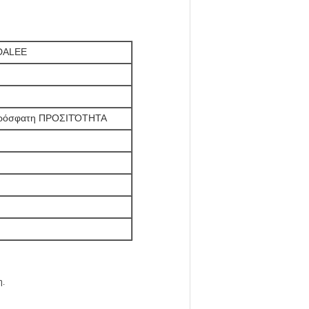
 DALEE
 πρόσφατη ΠΡΟΣΙΤΌΤΗΤΑ
η.