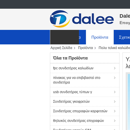
Dale
Επαγ
Αρχική Σελίδα
Προϊόντα
Σχετι
Αρχική Σελίδα
Προϊόντα
Πολυ τελικό καλώδι
ΕΙΔΗΣΕΙΣ
Όλα τα Προϊόντα
Υ
λ
fpc συνδετήρας καλωδίων
πίνακας για να επιβιβαστεί στο
συνδετήρα
usb συνδετήρας τύπων γ
Συνδετήρας γκοφρετών
Συνδετήρας επιγραφών καρφιτσών
θηλυκός συνδετήρας επιγραφών