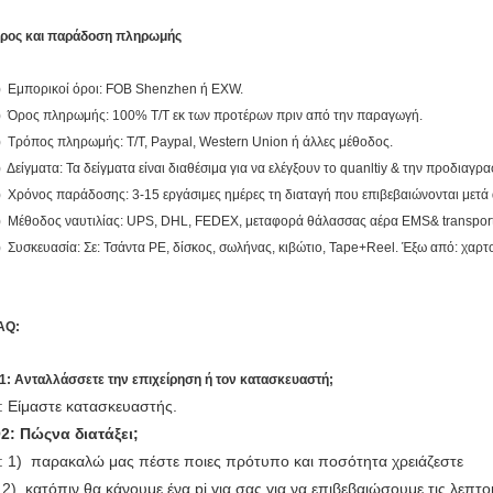
ρος και παράδοση πληρωμής
) Εμπορικοί όροι: FOB Shenzhen ή EXW.
) Όρος πληρωμής: 100% T/T εκ των προτέρων πριν από την παραγωγή.
) Τρόπος πληρωμής: T/T, Paypal, Western Union ή άλλες μέθοδος.
) Δείγματα: Τα δείγματα είναι διαθέσιμα για να ελέγξουν το quanltiy & την προδιαγρα
) Χρόνος παράδοσης: 3-15 εργάσιμες ημέρες τη διαταγή που επιβεβαιώνονται μετά
) Μέθοδος ναυτιλίας: UPS, DHL, FEDEX, μεταφορά θάλασσας αέρα EMS& transport
) Συσκευασία: Σε: Τσάντα PE, δίσκος, σωλήνας, κιβώτιο, Tape+Reel. Έξω από: χαρτ
AQ:
1: Ανταλλάσσετε την επιχείρηση ή τον κατασκευαστή;
: Είμαστε κατασκευαστής.
2: Πώςνα διατάξει;
: 1) παρακαλώ μας πέστε ποιες πρότυπο και ποσότητα χρειάζεστε
2) κατόπιν θα κάνουμε ένα pi για σας για να επιβεβαιώσουμε τις λεπτο