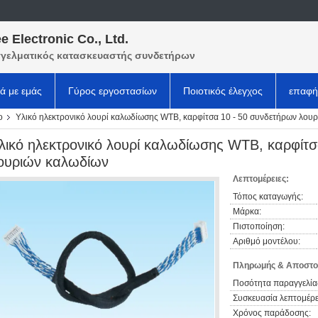
e Electronic Co., Ltd.
γελματικός κατασκευαστής συνδετήρων
κά με εμάς
Γύρος εργοστασίων
Ποιοτικός έλεγχος
επαφή
ο
Υλικό ηλεκτρονικό λουρί καλωδίωσης WTB, καρφίτσα 10 - 50 συνδετήρων λου
λικό ηλεκτρονικό λουρί καλωδίωσης WTB, καρφίτσ
ουριών καλωδίων
Λεπτομέρειες:
Τόπος καταγωγής:
Μάρκα:
Πιστοποίηση:
Αριθμό μοντέλου:
Πληρωμής & Αποστο
Ποσότητα παραγγελία
Συσκευασία λεπτομέρε
Χρόνος παράδοσης: