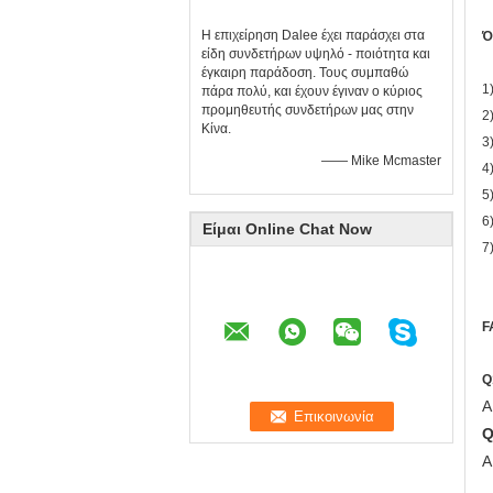
Η επιχείρηση Dalee έχει παράσχει στα
Ό
είδη συνδετήρων υψηλό - ποιότητα και
έγκαιρη παράδοση. Τους συμπαθώ
1
πάρα πολύ, και έχουν έγιναν ο κύριος
προμηθευτής συνδετήρων μας στην
2
Κίνα.
3
—— Mike Mcmaster
4
5
6
Είμαι Online Chat Now
7
F
Q
Α
Q
Α