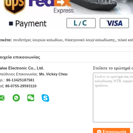
,
,
τικέτα:
συνδετήρες λουριών καλωδίων
Ηλεκτρονικό λουρί καλωδίωσης
τελικό κ
οιχεία επικοινωνίας
alee Electronic Co., Ltd.
Στείλετε το ερώτημά 
πεύθυνος Επικοινωνίας:
Ms. Vickey Chou
ηλ.::
86-13425187581
αξ:
86-0755-29593110