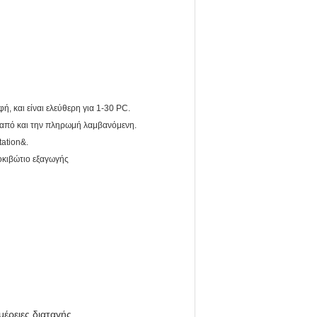
φή, και είναι ελεύθερη για 1-30 PC.
 από και την πληρωμή λαμβανόμενη.
ation&.
οκιβώτιο εξαγωγής
μέρειες διαταγής