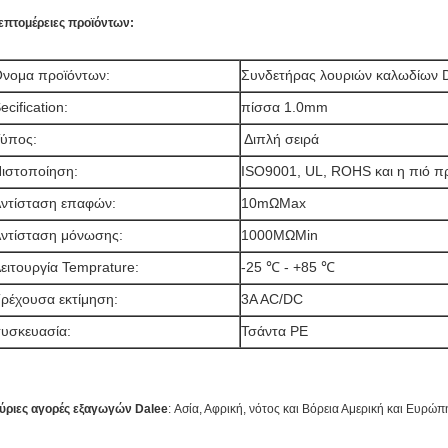
επτομέρειες προϊόντων:
νομα προϊόντων:
Συνδετήρας λουριών καλωδίων
ecification:
πίσσα 1.0mm
Τύπος:
Διπλή σειρά
ιστοποίηση:
ISO9001, UL, ROHS και η πιό
ντίσταση επαφών
:
10mΩMax
ντίσταση μόνωσης
:
1000MΩMin
ειτουργία Temprature:
-25 ℃ - +85 ℃
ρέχουσα εκτίμηση:
3A AC/DC
υσκευασία:
Τσάντα PE
ύριες αγορές εξαγωγών Dalee
: Ασία, Αφρική, νότος και Βόρεια Αμερική και Ευρώπ