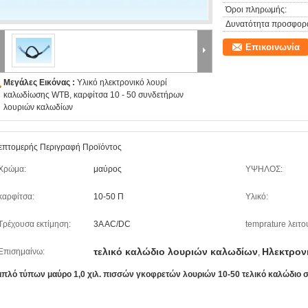
Όροι πληρωμής:
Δυνατότητα προσφορ
Επικοινωνία
Μεγάλες Εικόνας :
Υλικό ηλεκτρονικό λουρί
καλωδίωσης WTB, καρφίτσα 10 - 50 συνδετήρων
λουριών καλωδίων
επτομερής Περιγραφή Προϊόντος
Χρώμα:
μαύρος
ΥΨΗΛΟΣ:
καρφίτσα:
10-50 Π
Υλικό:
Τρέχουσα εκτίμηση:
3A AC/DC
temprature λειτο
τελικό καλώδιο λουριών καλωδίων
Ηλεκτρον
Επισημαίνω:
,
ιπλό τύπων μαύρο 1,0 χιλ. πισσών γκοφρετών λουριών 10-50 τελικό καλώδι