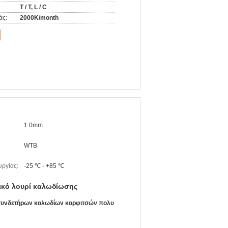
T / T, L / C
άς:
2000K/month
1.0mm
WTB
υργίας:
-25 ℃ - +85 ℃
ικό λουρί καλωδίωσης
ο συνδετήρων καλωδίων καρφιτσών πολυ