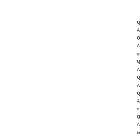
Q
Α
Q
Α
φ
Q
Α
Q
Α
Q
Α
υ
Q
Α
κ