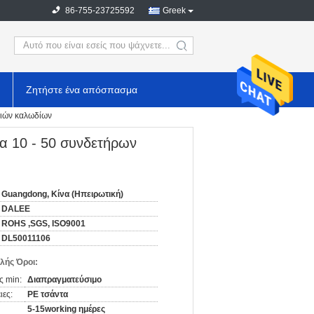
86-755-23725592
Greek
search
Ζητήστε ένα απόσπασμα
ριών καλωδίων
α 10 - 50 συνδετήρων
Guangdong, Κίνα (Ηπειρωτική)
DALEE
ROHS ,SGS, ISO9001
DL50011106
λής Όροι:
ς min:
Διαπραγματεύσιμο
ιες:
PE τσάντα
5-15working ημέρες