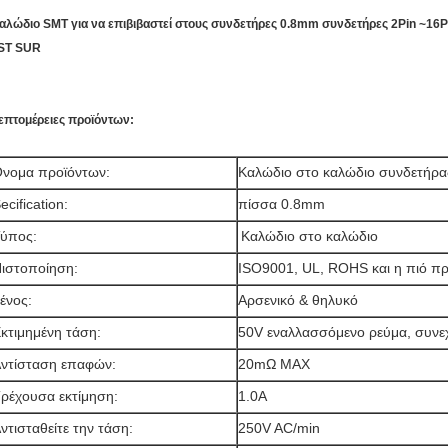
αλώδιο SMT για να επιβιβαστεί στους συνδετήρες 0.8mm συνδετήρες 2Pin ~1
ST SUR
επτομέρειες προϊόντων:
νομα προϊόντων:
Καλώδιο στο καλώδιο συνδετήρ
ecification:
πίσσα 0.8mm
ύπος:
Καλώδιο στο καλώδιο
ιστοποίηση:
ISO9001, UL, ROHS και η πιό
ένος:
Αρσενικό & θηλυκό
κτιμημένη τάση:
50V εναλλασσόμενο ρεύμα, συνε
ντίσταση επαφών:
20mΩ MAX
ρέχουσα εκτίμηση:
1.0A
ντισταθείτε την τάση:
250V AC/min