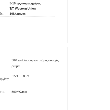
5-10 εργάσιμες ημέρες
T/T, Western Union
άς:
10kk/μήνας
50V εναλλασσόμενο ρεύμα, συνεχές
:
ρεύμα
-25℃ - +85 ℃
υργίας:
σης:
500MΩ/min