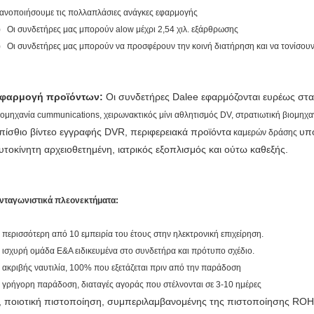
κανοποιήσουμε τις πολλαπλάσιες ανάγκες εφαρμογής
) Οι συνδετήρες μας μπορούν alow μέχρι 2,54 χιλ. εξάρθρωσης
) Οι συνδετήρες μας μπορούν να προσφέρουν την κοινή διατήρηση και να τονίσουν 
φαρμογή προϊόντων:
Οι συνδετήρες Dalee εφαρμόζονται ευρέως στ
ιομηχανία cummunications, χειρωνακτικός μίνι αθλητισμός DV, στρατιωτική βιομηχα
πίσθιο βίντεο εγγραφής DVR, περιφερειακά προϊόντα
υπο
καμερών δράσης
υτοκίνητη αρχειοθετημένη, ιατρικός εξοπλισμός και ούτω καθεξής.
νταγωνιστικά πλεονεκτήματα:
, περισσότερη από 10 εμπειρία του έτους στην ηλεκτρονική επιχείρηση.
, ισχυρή ομάδα Ε&Α ειδικευμένα στο συνδετήρα και πρότυπο σχέδιο.
, ακριβής ναυτιλία, 100% που εξετάζεται πριν από την παράδοση
, γρήγορη παράδοση, διαταγές αγοράς που στέλνονται σε 3-10 ημέρες
, ποιοτική πιστοποίηση, συμπεριλαμβανομένης της πιστοποίησης ROH