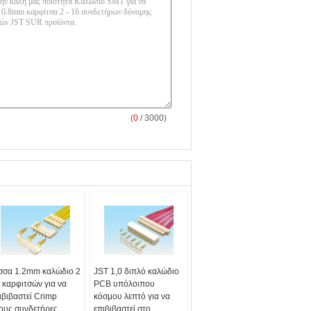
(
0
/ 3000)
σσα 1.2mm καλώδιο 2
JST 1,0 διπλό καλώδιο
7 καρφιτσών για να
PCB υπόλοιπου
ιβιβαστεί Crimp
κόσμου λεπτό για να
ους συνδετήρες
επιβιβαστεί στο