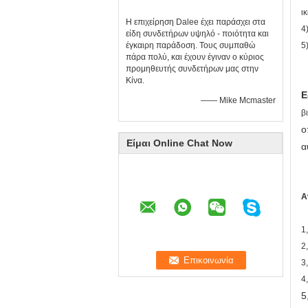
ι
Η επιχείρηση Dalee έχει παράσχει στα
4
είδη συνδετήρων υψηλό - ποιότητα και
έγκαιρη παράδοση. Τους συμπαθώ
5
πάρα πολύ, και έχουν έγιναν ο κύριος
προμηθευτής συνδετήρων μας στην
Κίνα.
Ε
—— Mike Mcmaster
β
ο
Είμαι Online Chat Now
α
Α
1
2
3
4
5