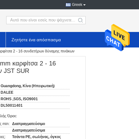
Greek
search
Ζητήστε ένα απόσπασμα
αρφίτσα 2 - 16 συνδετήρων δύναμης πινάκων
8mm καρφίτσα 2 - 16
ν JST SUR
Guangdong, Κίνα (Ηπειρωτική)
DALEE
ROHS ,SGS, ISO9001
DL50011401
λής Όροι:
ς min:
Διαπραγματεύσιμο
Διαπραγματεύσιμα
ιες:
Τσάντα PE, σωλήνας, όγκος