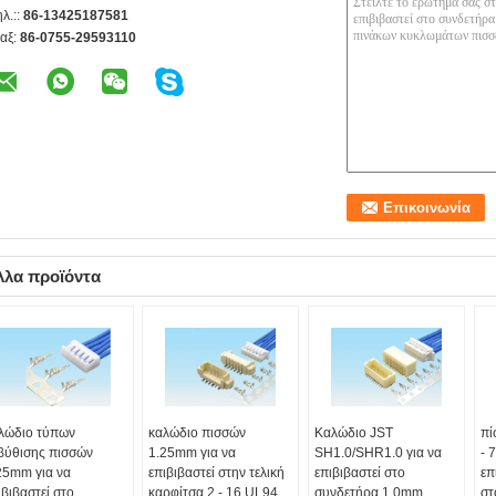
ηλ.::
86-13425187581
αξ:
86-0755-29593110
λλα προϊόντα
λώδιο τύπων
καλώδιο πισσών
Καλώδιο JST
πί
βύθισης πισσών
1.25mm για να
SH1.0/SHR1.0 για να
- 
25mm για να
επιβιβαστεί στην τελική
επιβιβαστεί στο
επ
ιβιβαστεί στο
καρφίτσα 2 - 16 UL94
συνδετήρα 1.0mm
στ