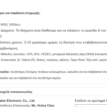
ρος και παράδοση πληρωμής:
. MOQ: 1000pcs.
Δείγματα: Τα δείγματα είναι διαθέσιμα για να ελέγξουν το quanltiy & τη
.
C
χρόνος: 3-15 εργάσιμες ημέρες τη διαταγή που επιβεβαιώνοντα
.Delivery
αμβανόμενη
.
. Μέθοδος ναυτιλίας: UPS, DHL, FEDEX, μεταφορά θάλασσας αέρα EMS& transport
. Συσκευασία: Σε: Τσάντα PE, δίσκος, σωλήνας, κιβώτιο, Tape+Reel. Έξω από: χαρτο
,
τικέτα:
συνδετήρες δύναμης πινάκων κυκλωμάτων
καλώδιο για να επιβιβαστεί στο
αλώδιο για να επιβιβαστεί στο συνδετήρα ακρών
οιχεία επικοινωνίας
alee Electronic Co., Ltd.
Στείλετε το ερώτημά 
πεύθυνος Επικοινωνίας:
Ms. Vickey Chou