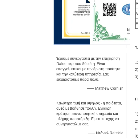
Α
Λ
Ε
Υ
Έχουμε συνεργαστεί με την επιχείρηση
1
Dalee περίπου δύο έτη. Είναι
επαγγελματικοί με την άριστη ποιότητα
2
και την καλύτερη υπηρεσία. Σας
3
ευχαριστούμε πάρα πολύ.
—— Matthew Cornish
Π
Καλύτερη τιμή και υψηλός - η ποιότητα,
αυτό με βοήθησε πολλή. Έγκαιρη
κράτηση, ικανοποιητική υπηρεσία και
1
πλήρης υποστήριξη. Είμαι ευτυχής να
2
συνεργαστώ με σας.
τ
—— Ντάνιελ Reisfeld
3