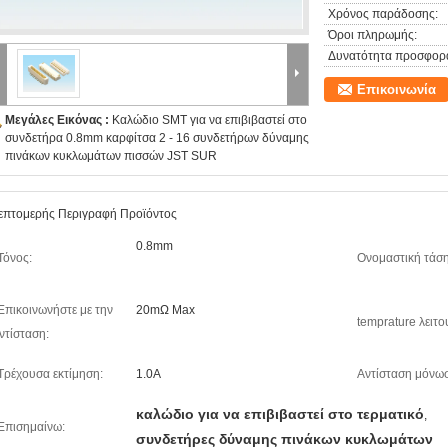
Χρόνος παράδοσης:
Όροι πληρωμής:
Δυνατότητα προσφορ
Επικοινωνία
Μεγάλες Εικόνας :
Καλώδιο SMT για να επιβιβαστεί στο
συνδετήρα 0.8mm καρφίτσα 2 - 16 συνδετήρων δύναμης
πινάκων κυκλωμάτων πισσών JST SUR
επτομερής Περιγραφή Προϊόντος
0.8mm
Τόνος:
Ονομαστική τάση
Επικοινωνήστε με την
20mΩ Max
temprature λειτο
ντίσταση:
Τρέχουσα εκτίμηση:
1.0A
Αντίσταση μόνω
καλώδιο για να επιβιβαστεί στο τερματικό
,
Επισημαίνω:
συνδετήρες δύναμης πινάκων κυκλωμάτων