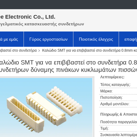
e Electronic Co., Ltd.
γελματικός κατασκευαστής συνδετήρων
κά με εμάς
Γύρος εργοστασίων
Ποιοτικός έλεγχος
επαφή
βιβαστεί στο συνδετήρα
Καλώδιο SMT για να επιβιβαστεί στο συνδετήρα 0.8mm κ
αλώδιο SMT για να επιβιβαστεί στο συνδετήρα 0.
υνδετήρων δύναμης πινάκων κυκλωμάτων πισσώ
Λεπτομέρειες:
Τόπος καταγωγής:
Μάρκα:
Πιστοποίηση:
Αριθμό μοντέλου:
Πληρωμής & Αποστο
Ποσότητα παραγγελία
Τιμή:
Συσκευασία λεπτομέρε