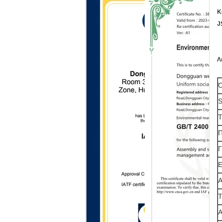
Κ
J
Λ
Ό
S
Τ
Π
Γ
Ε
Α
Τ
Α