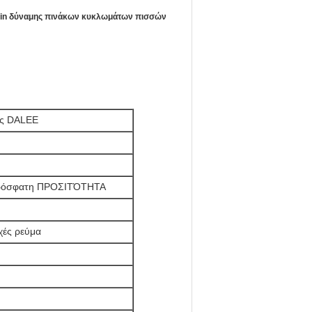
6Pin δύναμης πινάκων κυκλωμάτων πισσών
ας DALEE
 πρόσφατη ΠΡΟΣΙΤΌΤΗΤΑ
χές ρεύμα