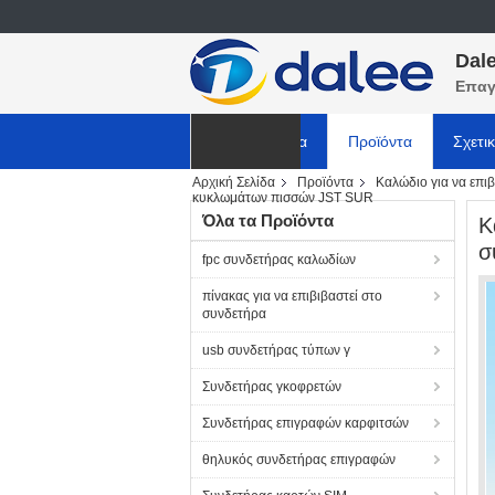
Dale
Επαγ
Αρχική Σελίδα
Προϊόντα
Σχετι
Αρχική Σελίδα
Προϊόντα
Καλώδιο για να επι
ΕΙΔΗΣΕΙΣ
κυκλωμάτων πισσών JST SUR
Όλα τα Προϊόντα
Κ
σ
fpc συνδετήρας καλωδίων
πίνακας για να επιβιβαστεί στο
συνδετήρα
usb συνδετήρας τύπων γ
Συνδετήρας γκοφρετών
Συνδετήρας επιγραφών καρφιτσών
θηλυκός συνδετήρας επιγραφών