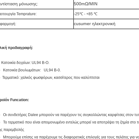
ντίσταση μόνωσης:
500mΩ/MIN
ειτουργία Temprature:
-25℃ - +85 ℃
cusumer ηλεκτρονική
φαρμογή:
λική προδιαγραφή:
) Κατοικία δοχείων: UL94 Β-Ο.
) Κατοικία βουλωμάτων: UL94 Β-0.
) Τερματικό: χαλκός φωσφόρων, κασσίτερος που καλύπτεται
ροϊόν Funcation:
) Οι συνδετήρες Dalee μπορούν να παρέχουν τις συγκολλώντας καρφίτσες στον τ
) Το τερματικό που είναι απομονωμένο εντελώς μπορεί να αποτρέψει τη ζημία στο τε
ης παρεμβολής
) Μπορούμε επίσης να παρέχουμε τις διαφορετικές επιλογές για τους πελάτες για να