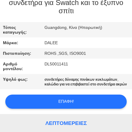
ΈΛΕΓΧΟΣ
συνδετήρα για Swatch και το έξυπνο
σπίτι
ΜΑΣ
Τόπος
Guangdong, Κίνα (Ηπειρωτική)
ΕΛΆΤΕ
καταγωγής:
ΣΕ
Μάρκα:
DALEE
ΕΠΑΦΉ
Πιστοποίηση:
ROHS ,SGS, ISO9001
ΜΕ
Αριθμό
DL50011411
μοντέλου:
ΖΗΤΉΣΤΕ
Υψηλό φως:
,
συνδετήρες δύναμης πινάκων κυκλωμάτων
καλώδιο για να επιβιβαστεί στο συνδετήρα ακρών
ΈΝΑ
ΑΠΌΣΠΑΣΜΑ
ΕΠΑΦΉ!
NEWS
ΛΕΠΤΟΜΈΡΕΙΕΣ