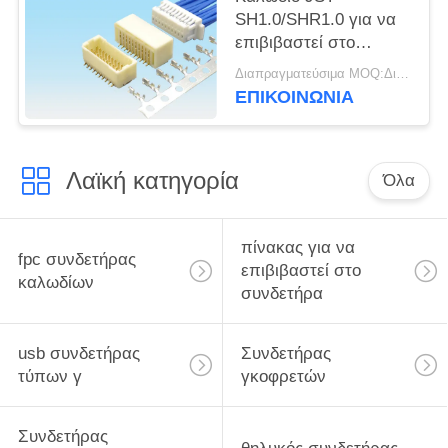
SH1.0/SHR1.0 για να
επιβιβαστεί στο
συνδετήρα 1.0mm
Διαπραγματεύσιμα MOQ:Διαπραγματεύσιμο
καρφίτσα 2 - 16
ΕΠΙΚΟΙΝΩΝΙΑ
ISO9001 πισσών
Λαϊκή κατηγορία
Όλα
πίνακας για να
fpc συνδετήρας
επιβιβαστεί στο
καλωδίων
συνδετήρα
usb συνδετήρας
Συνδετήρας
τύπων γ
γκοφρετών
Συνδετήρας