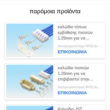
SITEMAP
παρόμοια προϊόντα
PRIVACY
POLICY
καλώδιο τύπων
εμβύθισης πισσών
1.25mm για να
επιβιβαστεί στο
Διαπραγματεύσιμα MOQ:Διαπραγματεύσιμο
συνδετήρα για ιατρικός
ΕΠΙΚΟΙΝΩΝΙΑ
και αυτοκίνητος
καλώδιο πισσών
1.25mm για να
επιβιβαστεί στην
τελική καρφίτσα 2 - 16
Διαπραγματεύσιμα MOQ:Διαπραγματεύσιμο
UL94 β-0 κατοικία
ΕΠΙΚΟΙΝΩΝΙΑ
Molex51021
συνδετήρων
βουλωμάτων
Καλώδιο JST