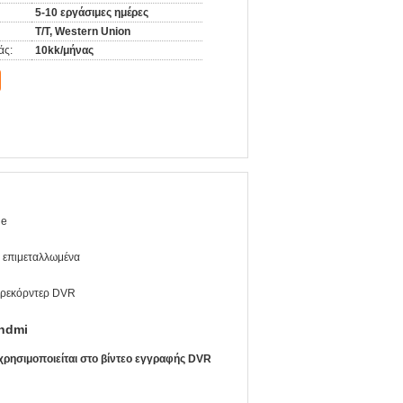
5-10 εργάσιμες ημέρες
T/T, Western Union
άς:
10kk/μήνας
le
 επιμεταλλωμένα
 ρεκόρντερ DVR
hdmi
χρησιμοποιείται στο βίντεο εγγραφής DVR