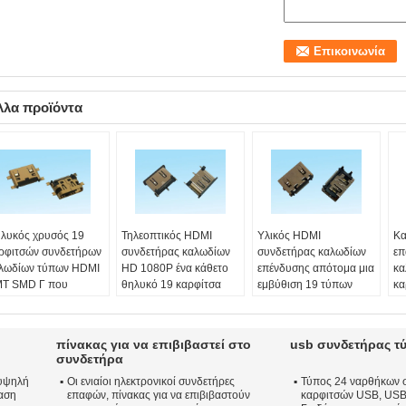
λλα προϊόντα
λυκός χρυσός 19
Τηλεοπτικός HDMI
Υλικός HDMI
Κα
ρφιτσών συνδετήρων
συνδετήρας καλωδίων
συνδετήρας καλωδίων
επ
λωδίων τύπων HDMI
HD 1080P ένα κάθετο
επένδυσης απότομα μια
κα
T SMD Γ που
θηλυκό 19 καρφίτσα
εμβύθιση 19 τύπων
κα
λύπτεται για το PCB
SMD SMT τύπων
καρφίτσα στα
στ
πος:
SMT
Τύπος:
DIP
παράθυρα TV
υπ
ιχείρηση:
Φύλο:
Femalle
Τύπος:
DIP
Τύ
πίνακας για να επιβιβαστεί στο
usb συνδετήρας τ
γοστάσιο
Δύναμη παρεμβολής:
Θερμοκρασία
κα
συνδετήρα
fe:
8000 κύκλοι λ.
44.1 Ν MAX
λειτουργίας:
-20ºC σε
Ον
υψηλή
Οι ενιαίοι ηλεκτρονικοί συνδετήρες
Τύπος 24 ναρθήκων 
ικοινωνήστε με την
Επικοινωνήστε με την
+85ºC
Κα
αση
επαφών, πίνακας για να επιβιβαστούν
καρφιτσών USB, USB 
τίσταση:
10MΩ Max
αντίσταση:
10MΩ Max
Genber:
Θηλυκό
Χρ