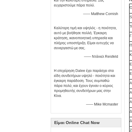
και την καλύτερη υπηρεσία. Σας
ευχαριστούμε πάρα πολύ.
Ό
—— Matthew Cornish
S
Τ
Καλύτερη τιμή και υψηλός - η ποιότητα,
αυτό με βοήθησε πολλή. Έγκαιρη
Γ
κράτηση, ικανοποιητική υπηρεσία και
πλήρης υποστήριξη. Είμαι ευτυχής να
Π
συνεργαστώ με σας.
Κ
—— Ντάνιελ Reisfeld
Ε
Η επιχείρηση Dalee έχει παράσχει στα
Ε
είδη συνδετήρων υψηλό - ποιότητα και
έγκαιρη παράδοση. Τους συμπαθώ
Α
πάρα πολύ, και έχουν έγιναν ο κύριος
προμηθευτής συνδετήρων μας στην
Α
Κίνα.
Α
—— Mike Mcmaster
Δ
Δ
Είμαι Online Chat Now
Ζ