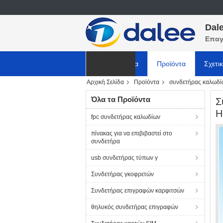
Dale
Επαγ
Αρχική Σελίδα
Προϊόντα
Σχετι
Αρχική Σελίδα
Προϊόντα
συνδετήρας καλωδί
ΕΙΔΗΣΕΙΣ
Όλα τα Προϊόντα
Σ
H
fpc συνδετήρας καλωδίων
πίνακας για να επιβιβαστεί στο
συνδετήρα
usb συνδετήρας τύπων γ
Συνδετήρας γκοφρετών
Συνδετήρας επιγραφών καρφιτσών
θηλυκός συνδετήρας επιγραφών