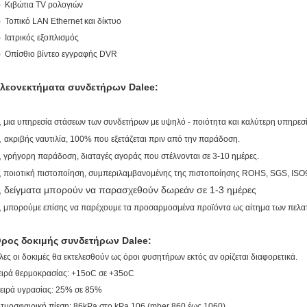
) Κιβώτια TV ρολογιών
) Τοπικό LAN Ethernet και δίκτυο
) Ιατρικός εξοπλισμός
) Οπίσθιο βίντεο εγγραφής DVR
λεονεκτήματα συνδετήρων Dalee:
,
μια υπηρεσία στάσεων των συνδετήρων με υψηλό - ποιότητα και καλύτερη υπηρεσί
,
ακριβής ναυτιλία, 100% που εξετάζεται πριν από την παράδοση.
,
γρήγορη παράδοση, διαταγές αγοράς που στέλνονται σε 3-10 ημέρες
.
,
ποιοτική πιστοποίηση, συμπεριλαμβανομένης της πιστοποίησης ROHS, SGS, ISO
, δείγματα μπορούν να παρασχεθούν δωρεάν σε 1-3 ημέρες
,
μπορούμε επίσης να παρέχουμε τα προσαρμοσμένα προϊόντα ως αίτημα των πελα
ρος δοκιμής συνδετήρων Dalee:
λες οι δοκιμές θα εκτελεσθούν ως όροι φυσητήρων εκτός αν ορίζεται διαφορετικά.
ειρά θερμοκρασίας: +15oC σε +35oC
ειρά υγρασίας: 25% σε 85%
τμοσφαιρική πίεση: 86kPa στο kPa 106 (mber 860 έως 1060)