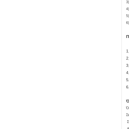
3
4
5
6
Π
1
2
3
4
5
6
Ό
Ό
Σ
Σ
Α