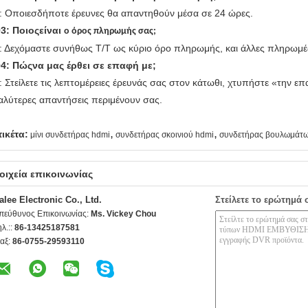
: Οποιεσδήποτε έρευνες θα απαντηθούν μέσα σε 24 ώρες.
3: Ποιοςείναι
ο όρος πληρωμής σας;
: Δεχόμαστε συνήθως T/T ως κύριο όρο πληρωμής, και άλλες πληρωμ
4: Πώςνα μας έρθει σε επαφή με;
: Στείλετε τις λεπτομέρειες έρευνάς σας στον κάτωθι, χτυπήστε «την επ
αλύτερες απαντήσεις περιμένουν σας.
,
,
τικέτα:
μίνι συνδετήρας hdmi
συνδετήρας σκοινιού hdmi
συνδετήρας βουλωμάτω
οιχεία επικοινωνίας
alee Electronic Co., Ltd.
Στείλετε το ερώτημά 
πεύθυνος Επικοινωνίας:
Ms. Vickey Chou
ηλ.::
86-13425187581
αξ:
86-0755-29593110