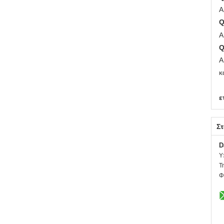
Α
Q
Α
Q
Α
κ
ε
Στ
D
Υ
Τ
Φ