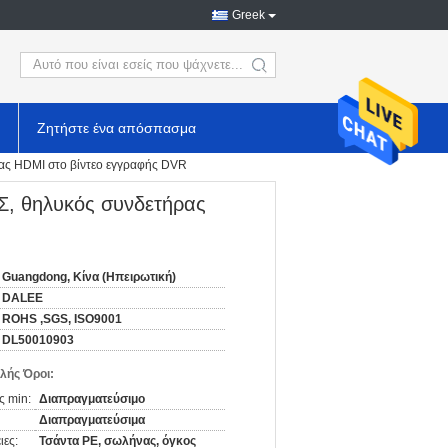
Greek
search
Ζητήστε ένα απόσπασμα
ς HDMI στο βίντεο εγγραφής DVR
, θηλυκός συνδετήρας
Guangdong, Κίνα (Ηπειρωτική)
DALEE
ROHS ,SGS, ISO9001
DL50010903
λής Όροι:
ς min:
Διαπραγματεύσιμο
Διαπραγματεύσιμα
ιες:
Τσάντα PE, σωλήνας, όγκος