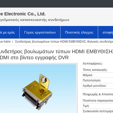
e Electronic Co., Ltd.
γελματικός κατασκευαστής συνδετήρων
κά με εμάς
Γύρος εργοστασίων
Ποιοτικός έλεγχος
επαφή
ων hdmi
Συνδετήρας βουλωμάτων τύπων HDMI ΕΜΒΥΘΙΣΗΣ, θηλυκός συνδετήρα
υνδετήρας βουλωμάτων τύπων HDMI ΕΜΒΥΘΙΣΗΣ
DMI στο βίντεο εγγραφής DVR
Λεπτομέρειες:
Τόπος καταγωγής:
Μάρκα:
Πιστοποίηση:
Αριθμό μοντέλου:
Πληρωμής & Αποστο
Ποσότητα παραγγελία
Τιμή:
Συσκευασία λεπτομέρε