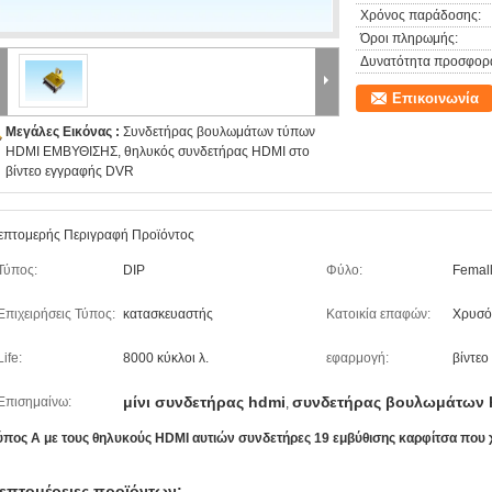
Χρόνος παράδοσης:
Όροι πληρωμής:
Δυνατότητα προσφορ
Επικοινωνία
Μεγάλες Εικόνας :
Συνδετήρας βουλωμάτων τύπων
HDMI ΕΜΒΥΘΙΣΗΣ, θηλυκός συνδετήρας HDMI στο
βίντεο εγγραφής DVR
επτομερής Περιγραφή Προϊόντος
Τύπος:
DIP
Φύλο:
Femal
Επιχειρήσεις Τύπος:
κατασκευαστής
Κατοικία επαφών:
Χρυσό
Life:
8000 κύκλοι λ.
εφαρμογή:
βίντεο
μίνι συνδετήρας hdmi
συνδετήρας βουλωμάτων 
Επισημαίνω:
,
ύπος Α με τους θηλυκούς HDMI αυτιών συνδετήρες 19 εμβύθισης καρφίτσα που 
επτομέρειες προϊόντων: