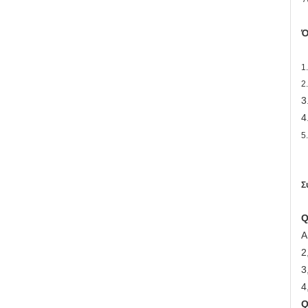
Ό
1
2
3
4
5
Σ
Q
Α
2
3
4
Q