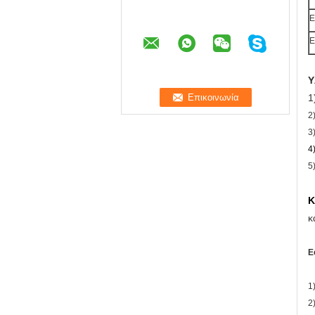
Ε
Ε
Υ
1
2
3
4
5
Κ
κ
Ε
1
2