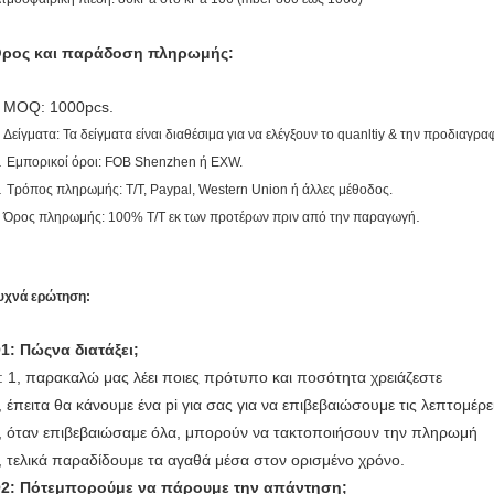
ρος και παράδοση πληρωμής:
MOQ: 1000pcs.
.
. Δείγματα: Τα δείγματα είναι διαθέσιμα για να ελέγξουν το quanltiy & την προδιαγρα
.
Εμπορικοί όροι: FOB Shenzhen ή EXW.
.
Τρόπος πληρωμής: T/T, Paypal, Western Union ή άλλες μέθοδος.
.
.
Όρος πληρωμής: 100% T/T εκ των προτέρων πριν από την παραγωγή
υχνά ερώτηση:
1: Πώςνα διατάξει;
: 1, παρακαλώ μας λέει ποιες πρότυπο και ποσότητα χρειάζεστε
, έπειτα θα κάνουμε ένα pi για σας για να επιβεβαιώσουμε τις λεπτομέρε
, όταν επιβεβαιώσαμε όλα, μπορούν να τακτοποιήσουν την πληρωμή
, τελικά παραδίδουμε τα αγαθά μέσα στον ορισμένο χρόνο.
2: Πότεμπορούμε να πάρουμε την απάντηση;