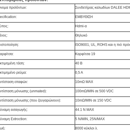
νομα προϊόντων:
Συνδετήρας καλωδίων DALEE HD
ecification:
ΕΜΒΥΘΙΣΗ
ύπος:
Hdmi-α
ένος:
Θηλυκό
ιστοποίηση:
ISO9001, UL, ROHS και η πιό π
αρφίτσα:
Καρφίτσα 19
κτιμημένη τάση:
40 Β
κτιμημένο ρεύμα:
0,5 Α
ντίσταση επαφών:
10mΩ MAX
ντίσταση μόνωσης (unmated):
100mΩ/MIN σε 500 VDC
ντίσταση μόνωσης (που ζευγαρώνουν):
10mΩ/MIN σε 150 VDC
ύναμη εισαγωγής:
44.1 Ν MAX
ύναμη Extroction:
5 N/MIN, 25N/MAX
ωή:
8000 κύκλοι λ.