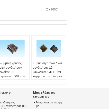
(
0
/ 3000)
λυμμένη χρυσός
Εμβύθιση τύπων Δ και
αφή συνδετήρων
συνδετήρας 19
λωδίων 19
καλωδίων SMT HDMI
ρφιτσών HDMI που
καρφίτσα με καλυμμένη
εγάζει τη μακριά ζωή
τη χρυσός επαφή
ηρεσιών
Τύπος:
ΕΜΒΥΘΙΣΗ &
πος:
DIP
SMT
ύπων γ
Μας ελάτε σε
ρφίτσα:
19 Π
καρφίτσα:
19 Π
επαφή με
ομαστική τάση:
40 Β
Life:
8000 κύκλοι λ.
συνδετήρας
Μας ελάτε σε επαφή
τοικία επαφών:
Κατοικία επαφών:
3,1 συνδετήρας 0,5
με
υσό επιμεταλλωμένα
Χρυσό επιμεταλλωμένα