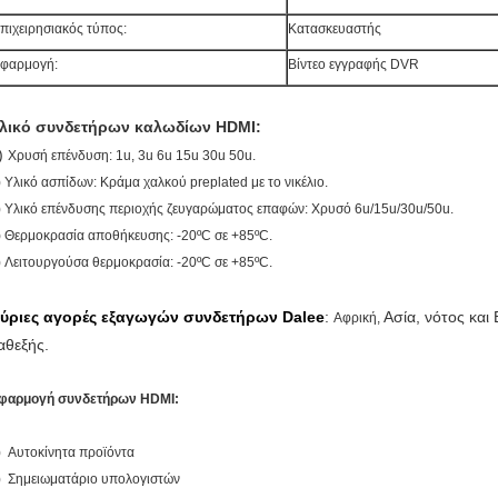
πιχειρησιακός τύπος:
Κατασκευαστής
φαρμογή:
Βίντεο εγγραφής DVR
λικό συνδετήρων καλωδίων HDMI:
)
Χρυσή επένδυση: 1u, 3u 6u 15u 30u 50u.
)
Υλικό ασπίδων: Κράμα χαλκού preplated με το νικέλιο.
) Υλικό επένδυσης περιοχής ζευγαρώματος επαφών: Χρυσό 6u/15u/30u/50u.
)
Θερμοκρασία αποθήκευσης: -20ºC σε +85ºC.
) Λειτουργούσα θερμοκρασία: -20ºC σε +85ºC.
ύριες αγορές εξαγωγών συνδετήρων Dalee
:
Ασία, νότος και
Αφρική,
αθεξής.
φαρμογή συνδετήρων HDMI:
) Αυτοκίνητα προϊόντα
) Σημειωματάριο υπολογιστών