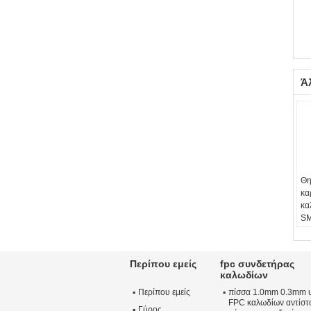
Ά
Θη
κα
κα
SM
κα
Τύ
Επ
Περίπου εμείς
fpc συνδετήρας
Ερ
καλωδίων
Li
Περίπου εμείς
πίσσα 1.0mm 0.3mm 
Επ
FPC καλωδίων αντίστ
αν
Γύρος