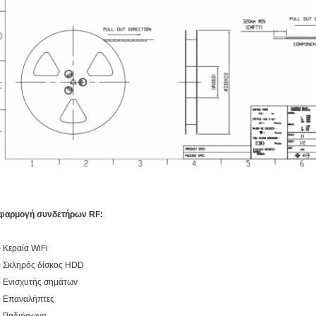
φαρμογή συνδετήρων RF:
) Κεραία WiFi
) Σκληρός δίσκος HDD
) Ενισχυτής σημάτων
) Επαναλήπτες