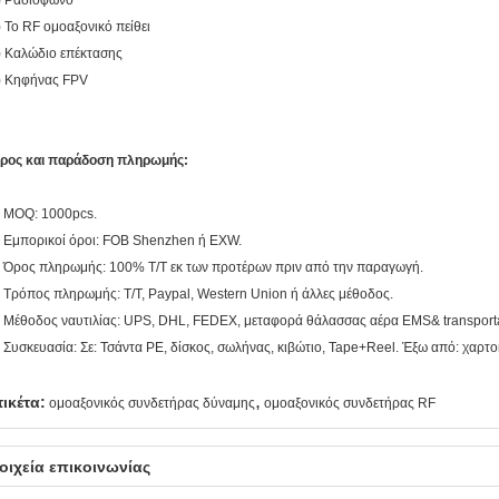
) Ραδιόφωνο
) Το RF ομοαξονικό πείθει
) Καλώδιο επέκτασης
) Κηφήνας FPV
ρος και παράδοση πληρωμής:
. MOQ: 1000pcs.
. Εμπορικοί όροι: FOB Shenzhen ή EXW.
. Όρος πληρωμής: 100% T/T εκ των προτέρων πριν από την παραγωγή.
. Τρόπος πληρωμής: T/T, Paypal, Western Union ή άλλες μέθοδος.
. Μέθοδος ναυτιλίας: UPS, DHL, FEDEX, μεταφορά θάλασσας αέρα EMS& transport
. Συσκευασία: Σε: Τσάντα PE, δίσκος, σωλήνας, κιβώτιο, Tape+Reel. Έξω από: χαρτο
,
τικέτα:
ομοαξονικός συνδετήρας δύναμης
ομοαξονικός συνδετήρας RF
οιχεία επικοινωνίας