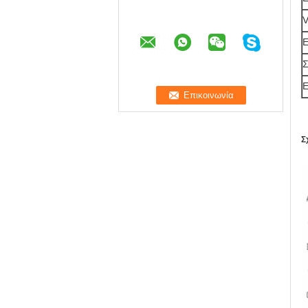
V
Ε
Σ
Ε
Σ