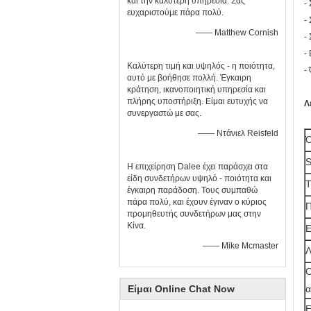
και την καλύτερη υπηρεσία. Σας
-
ευχαριστούμε πάρα πολύ.
-
—— Matthew Cornish
-
-
Καλύτερη τιμή και υψηλός - η ποιότητα,
-
αυτό με βοήθησε πολλή. Έγκαιρη
κράτηση, ικανοποιητική υπηρεσία και
πλήρης υποστήριξη. Είμαι ευτυχής να
Λ
συνεργαστώ με σας.
—— Ντάνιελ Reisfeld
Ό
S
Η επιχείρηση Dalee έχει παράσχει στα
είδη συνδετήρων υψηλό - ποιότητα και
Τ
έγκαιρη παράδοση. Τους συμπαθώ
πάρα πολύ, και έχουν έγιναν ο κύριος
Π
προμηθευτής συνδετήρων μας στην
Κίνα.
Ε
—— Mike Mcmaster
Λ
Ο
Είμαι Online Chat Now
α
Ε