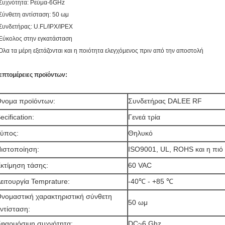
 Συχνότητα: Ρεύμα-6GHz
 Σύνθετη αντίσταση: 50 ωμ
 Συνδετήρας: U.FL/IPX/IPEX
 Εύκολος στην εγκατάσταση
 Όλα τα μέρη εξετάζονται και η ποιότητα ελεγχόμενος πριν από την αποστολή
επτομέρειες προϊόντων:
νομα προϊόντων:
Συνδετήρας DALEE RF
ecification:
Γενεά τρία
ύπος:
Θηλυκό
ιστοποίηση:
ISO9001, UL, ROHS και η π
κτίμηση τάσης:
60 VAC
ειτουργία Temprature:
-40℃ - +85 ℃
νομαστική χαρακτηριστική σύνθετη
50 ωμ
ντίσταση:
φαρμόσιμη συχνότητα:
DC~6 Ghz