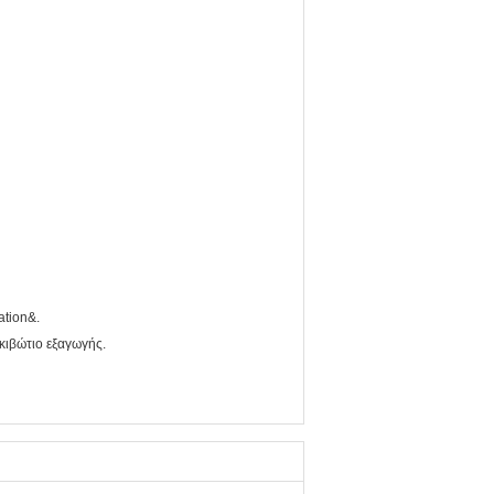
ation&.
κιβώτιο εξαγωγής.