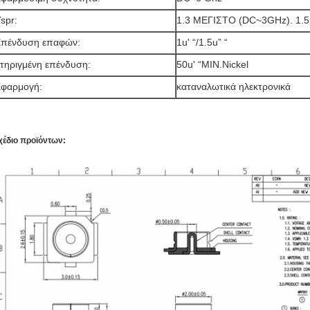
spr:
1.3 ΜΕΓΙΣΤΟ (DC~3GHz). 1.
πένδυση επαφών:
1u' “/1.5u” “
τηριγμένη επένδυση:
50u' “MIN.Nickel
φαρμογή:
καταναλωτικά ηλεκτρονικά
χέδιο προϊόντων: