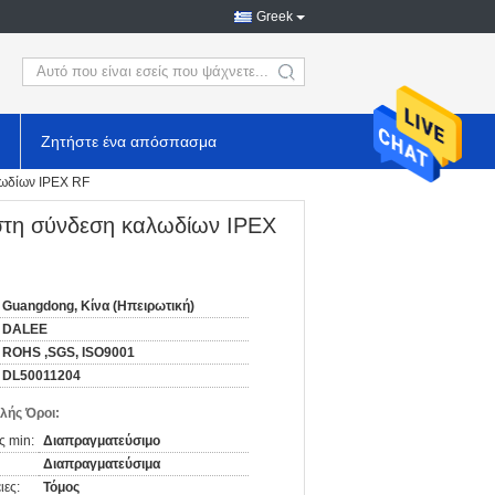
Greek
search
Ζητήστε ένα απόσπασμα
λωδίων IPEX RF
στη σύνδεση καλωδίων IPEX
Guangdong, Κίνα (Ηπειρωτική)
DALEE
ROHS ,SGS, ISO9001
DL50011204
λής Όροι:
ς min:
Διαπραγματεύσιμο
Διαπραγματεύσιμα
ιες:
Τόμος