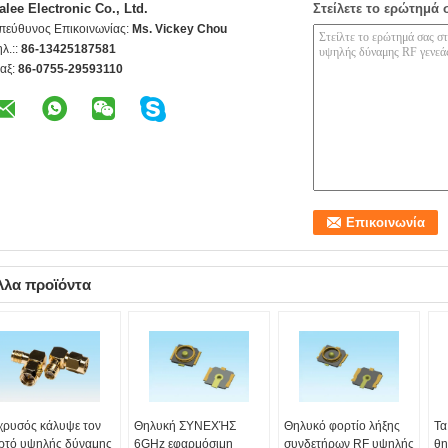
alee Electronic Co., Ltd.
Στείλετε το ερώτημά 
πεύθυνος Επικοινωνίας:
Ms. Vickey Chou
ηλ.::
86-13425187581
αξ:
86-0755-29593110
λλα προϊόντα
χρυσός κάλυψε τον
Θηλυκή ΣΥΝΕΧΉΣ
Θηλυκό φορτίο λήξης
Τα
ρτό υψηλής δύναμης
6GHz εφαρμόσιμη
συνδετήρων RF υψηλής
θη