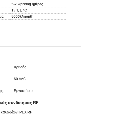
5-7 wprking ημέρες
T / T, L / C
άς:
5000k/month
Χρυσός
60 VAC
ης:
Εργοστάσιο
κός συνδετήρας RF
F καλωδίων IPEX RF