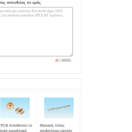
σας απευθείας σε εμάς
(
0
/ 3000)
 PCB τοποθετούν το
Θηλυκός τύπος
λυκό ομοαξονικό
συνδετήρων υψηλής