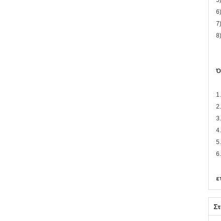
5
6
7
8
Ό
1
2
3
4
5
6
ε
Στ