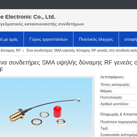
e Electronic Co., Ltd.
γελματικός κατασκευαστής συνδετήρων
κά με εμάς
Γύρος εργοστασίων
Ποιοτικός έλεγχος
επαφή
 δύναμης RF
Ένα συνδετήρες SMA υψηλής δύναμης RF γενεάς στη σύνδεση κα
να συνδετήρες SMA υψηλής δύναμης RF γενεάς 
F
Λεπτομέρειες:
Τόπος καταγωγής:
Μάρκα:
Πιστοποίηση:
Αριθμό μοντέλου:
Πληρωμής & Αποστο
Ποσότητα παραγγελία
Τιμή:
Συσκευασία λεπτομέρε