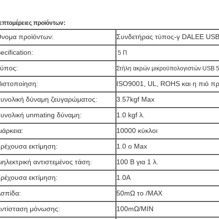
επτομέρειες προϊόντων:
νομα προϊόντων:
Συνδετήρας τύπος-γ DALEE US
ecification:
5 Π
Τύπος:
Στήλη ακρών μικροϋπολογιστών USB 
ιστοποίηση:
ISO9001, UL, ROHS και η πιό
υνολική δύναμη ζευγαρώματος:
3.57kgf Max
υνολική unmating δύναμη:
1.0 kgf λ.
ιάρκεια:
10000 κύκλοι
ρέχουσα εκτίμηση:
1.0 ο Max
ιηλεκτρική αντιστεμένος τάση:
100 Β για 1 λ.
ρέχουσα εκτίμηση:
1.0A
σπίδα:
50mΩ το /MAX
ντίσταση μόνωσης:
100mΩ/MIN