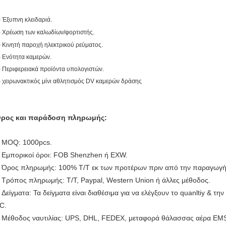
.
) Έξυπνη κλειδαριά
.
) Χρέωση των καλωδίων/φορτιστής
.
) Κινητή παροχή ηλεκτρικού ρεύματος
) Ενότητα καμερών.
) Περιφερειακά προϊόντα υπολογιστών.
) χειρωνακτικός μίνι αθλητισμός DV καμερών δράσης
ρος και παράδοση πληρωμής:
MOQ: 1000pcs.
.
Εμπορικοί όροι: FOB Shenzhen ή EXW.
.
Όρος πληρωμής: 100% T/T εκ των προτέρων πριν από την παραγωγή
.
Τρόπος πληρωμής: T/T, Paypal, Western Union ή άλλες μέθοδος.
.
Δείγματα: Τα δείγματα είναι διαθέσιμα για να ελέγξουν το quanltiy & τη
.
C.
Μέθοδος ναυτιλίας: UPS, DHL, FEDEX, μεταφορά θάλασσας αέρα EMS&
.