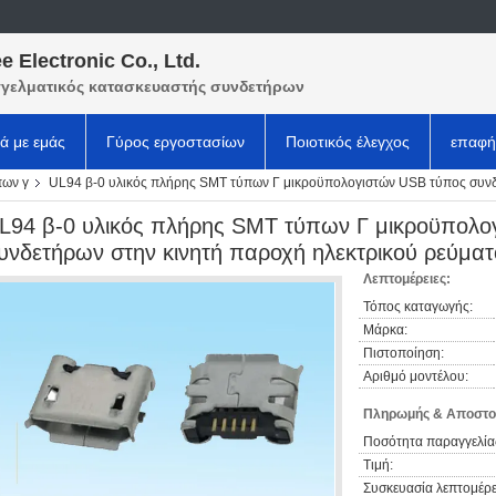
e Electronic Co., Ltd.
γελματικός κατασκευαστής συνδετήρων
κά με εμάς
Γύρος εργοστασίων
Ποιοτικός έλεγχος
επαφή
πων γ
UL94 β-0 υλικός πλήρης SMT τύπων Γ μικροϋπολογιστών USB τύπος συνδ
L94 β-0 υλικός πλήρης SMT τύπων Γ μικροϋπολο
υνδετήρων στην κινητή παροχή ηλεκτρικού ρεύματ
Λεπτομέρειες:
Τόπος καταγωγής:
Μάρκα:
Πιστοποίηση:
Αριθμό μοντέλου:
Πληρωμής & Αποστο
Ποσότητα παραγγελία
Τιμή:
Συσκευασία λεπτομέρε