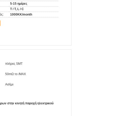
5-15 ημέρες
T / T, L / C
άς:
1000KK/month
πλήρες SMT
50mΩ το /MAX
Ασήμι
ρων στην κινητή παροχή ηλεκτρικού