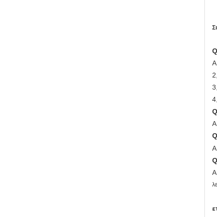
Σ
Q
Α
2
3
4
Q
Α
Q
Α
Q
Α
λ
ε