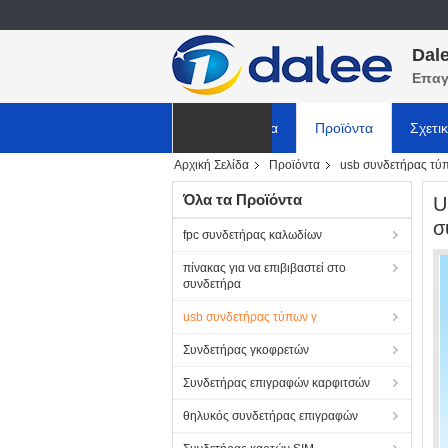
Dale
Επαγ
Αρχική Σελίδα
Προϊόντα
Σχετι
Αρχική Σελίδα
Προϊόντα
usb συνδετήρας τύ
ΕΙΔΗΣΕΙΣ
Όλα τα Προϊόντα
U
σ
fpc συνδετήρας καλωδίων
πίνακας για να επιβιβαστεί στο
συνδετήρα
usb συνδετήρας τύπων γ
Συνδετήρας γκοφρετών
Συνδετήρας επιγραφών καρφιτσών
θηλυκός συνδετήρας επιγραφών