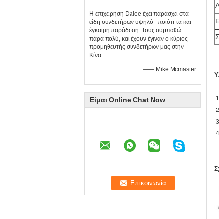
Λ
Η επιχείρηση Dalee έχει παράσχει στα
Ε
είδη συνδετήρων υψηλό - ποιότητα και
έγκαιρη παράδοση. Τους συμπαθώ
Σ
πάρα πολύ, και έχουν έγιναν ο κύριος
προμηθευτής συνδετήρων μας στην
Κίνα.
—— Mike Mcmaster
Υ
1
Είμαι Online Chat Now
2
3
4
Σ