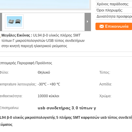
Χρόνος παράδοσης:
Όροι πληρωμής:
Δυνατότητα προσφορ
Επικοινωνία
Μεγάλες Εικόνας :
UL94 β-0 υλικός πλήρης SMT
τύπων Γ μικροϋπολογιστών USB τύπος συνδετήρων
στην κινητή παροχή ηλεκτρικού ρεύματος
επτομερής Περιγραφή Προϊόντος
Φύλο:
Θηλυκό
Τύπος:
temprature λειτουργίας:
-30℃ - +80 ℃
Ασπίδα:
ανθεκτικότητα:
10000 κύκλοι
Χρώμα:
usb συνδετήρας 3
0 τύπων γ
Επισημαίνω:
,
L94 β-0 υλικός μικροϋπολογιστής 5 πλήρης SMT καρφιτσών usb τύπος συνδετή
εύματος