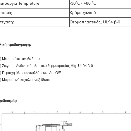
ειτουργία Temprature:
-30℃ - +80 ℃
παφές:
Κράμα χαλκού
τέγαση:
Θερμοπλαστικός, UL94 β-0
λική προδιαγραφή:
) Μέσο πιάτο: ανοξείδωτο
) Στέγαση: Ανθεκτικό πλαστικό θερμοκρασίας Hig, UL94 β-0.
) Περιοχή ύλης συγκολλήσεως: Au: G/F
) Μπροστινό κοχύλι: ανοξείδωτο
χεδιασμός: