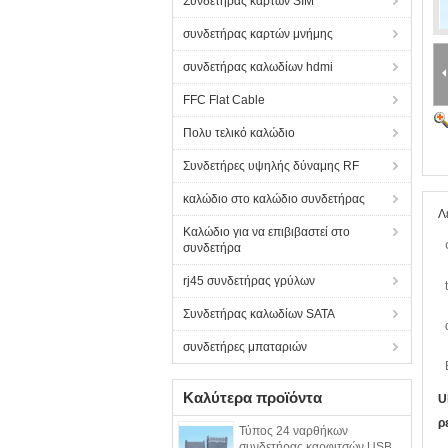
Συνδετήρας καρτών SIM
συνδετήρας καρτών μνήμης
συνδετήρας καλωδίων hdmi
FFC Flat Cable
Πολυ τελικό καλώδιο
Συνδετήρες υψηλής δύναμης RF
καλώδιο στο καλώδιο συνδετήρας
Λ
Καλώδιο για να επιβιβαστεί στο
συνδετήρα
rj45 συνδετήρας γρύλων
Συνδετήρας καλωδίων SATA
συνδετήρες μπαταριών
Καλύτερα προϊόντα
U
ρ
Τύπος 24 ναρθήκων
συνδετήρας καρφιτσών USB,