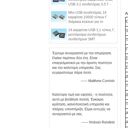
USB 3,1 συνδετήρας 0,5 Γ -
δύναμη εισαγωγής 2.0kgf
Μίνι USB συνδετήρας 16
Λ
καρφίτσα 10000 τύπων Γ
Ό
διάρκεια κύκλων για το
φορτιστή τοίχων USB
24 καρφίτσα USB 3,1 τύπος Γ,
S
μοντάρισμα συνδετήρων
συνδετήρων SMT
μικροϋπολογιστών USB σε
USB
Π
Έχουμε συνεργαστεί με την επιχείρηση
Σ
Dalee περίπου δύο έτη. Είναι
επαγγελματικοί με την άριστη ποιότητα
Σ
και την καλύτερη υπηρεσία. Σας
ευχαριστούμε πάρα πολύ.
Δ
—— Matthew Cornish
Τ
Δ
Καλύτερη τιμή και υψηλός - η ποιότητα,
αυτό με βοήθησε πολλή. Έγκαιρη
Τ
κράτηση, ικανοποιητική υπηρεσία και
πλήρης υποστήριξη. Είμαι ευτυχής να
Α
συνεργαστώ με σας.
Α
—— Ντάνιελ Reisfeld