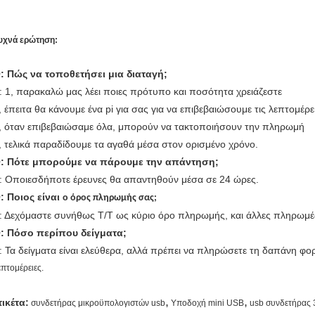
υχνά ερώτηση:
: Πώς να τοποθετήσει μια διαταγή;
: 1, παρακαλώ μας λέει ποιες πρότυπο και ποσότητα χρειάζεστε
, έπειτα θα κάνουμε ένα pi για σας για να επιβεβαιώσουμε τις λεπτομέρε
, όταν επιβεβαιώσαμε όλα, μπορούν να τακτοποιήσουν την πληρωμή
, τελικά παραδίδουμε τα αγαθά μέσα στον ορισμένο χρόνο.
: Πότε μπορούμε
να πάρουμε
την απάντηση;
: Οποιεσδήποτε έρευνες θα απαντηθούν μέσα σε 24 ώρες.
: Ποιος είναι
ο όρος πληρωμής σας;
: Δεχόμαστε συνήθως T/T ως κύριο όρο πληρωμής, και άλλες πληρωμ
: Πόσο περίπου δείγματα;
: Τα δείγματα είναι ελεύθερα, αλλά πρέπει να πληρώσετε τη δαπάνη φο
επτομέρειες.
,
,
τικέτα:
συνδετήρας μικροϋπολογιστών usb
Υποδοχή mini USB
usb συνδετήρας 