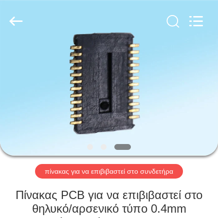
Ltd..
All
Rights
Reserved.
Developed
by
ECER
ΣΠΊΤΙ
ΠΡΟΪΌΝΤΑ
ΠΕΡΊΠΟΥ
ΕΜΕΊΣ
ΓΎΡΟΣ
ΕΡΓΟΣΤΑΣΊΩΝ
πίνακας για να επιβιβαστεί στο συνδετήρα
Πίνακας PCB για να επιβιβαστεί στο
ΠΟΙΟΤΙΚΌΣ
θηλυκό/αρσενικό τύπο 0.4mm