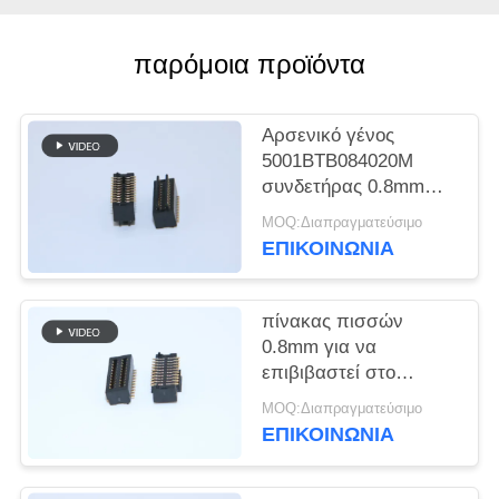
SITEMAP
παρόμοια προϊόντα
PRIVACY
POLICY
Αρσενικό γένος
5001BTB084020M
συνδετήρας 0.8mm
πίσσα 4.0mm BTB
MOQ:Διαπραγματεύσιμο
καρφίτσες Χ 2*10
ΕΠΙΚΟΙΝΩΝΙΑ
πίνακας πισσών
0.8mm για να
επιβιβαστεί στο
θηλυκό τύπο 5001-
MOQ:Διαπραγματεύσιμο
BTB0830-20F
ΕΠΙΚΟΙΝΩΝΙΑ
συνδετήρων δύναμης