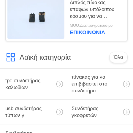
Διπλός πίνακας
επαφών υπόλοιπου
κόσμου για να
επιβιβαστεί στον
MOQ:Διαπραγματεύσιμο
αρσενικό τύπο
ΕΠΙΚΟΙΝΩΝΙΑ
5001BTB054010M
πίσσα 4.0mm
συνδετήρων 0.5mm
Λαϊκή κατηγορία
Όλα
πίνακας για να
fpc συνδετήρας
επιβιβαστεί στο
καλωδίων
συνδετήρα
usb συνδετήρας
Συνδετήρας
τύπων γ
γκοφρετών