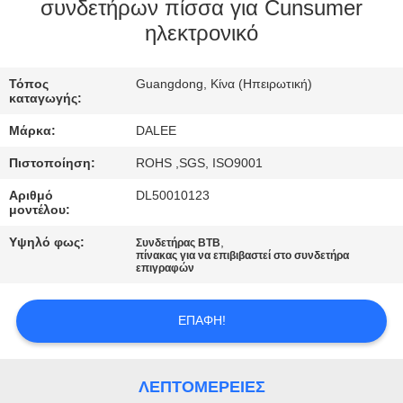
ΈΛΕΓΧΟΣ
συνδετήρων πίσσα για Cunsumer
ηλεκτρονικό
ΜΑΣ
Τόπος
Guangdong, Κίνα (Ηπειρωτική)
ΕΛΆΤΕ
καταγωγής:
ΣΕ
Μάρκα:
DALEE
ΕΠΑΦΉ
Πιστοποίηση:
ROHS ,SGS, ISO9001
ΜΕ
Αριθμό
DL50010123
μοντέλου:
ΖΗΤΉΣΤΕ
Υψηλό φως:
,
Συνδετήρας BTB
πίνακας για να επιβιβαστεί στο συνδετήρα
ΈΝΑ
επιγραφών
ΑΠΌΣΠΑΣΜΑ
ΕΠΑΦΉ!
NEWS
ΛΕΠΤΟΜΈΡΕΙΕΣ