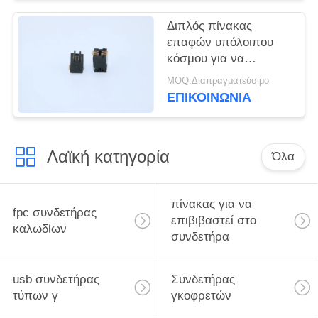
Διπλός πίνακας
επαφών υπόλοιπου
κόσμου για να
επιβιβαστεί στον
MOQ:Διαπραγματεύσιμο
αρσενικό τύπο
ΕΠΙΚΟΙΝΩΝΙΑ
5001BTB054010M
πίσσα 4.0mm
συνδετήρων 0.5mm
Λαϊκή κατηγορία
Όλα
πίνακας για να
fpc συνδετήρας
επιβιβαστεί στο
καλωδίων
συνδετήρα
usb συνδετήρας
Συνδετήρας
τύπων γ
γκοφρετών