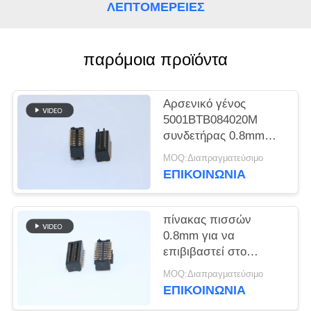
SITEMAP
ΛΕΠΤΟΜΈΡΕΙΕΣ
PRIVACY
παρόμοια προϊόντα
POLICY
Αρσενικό γένος
5001BTB084020M
συνδετήρας 0.8mm
πίσσα 4.0mm BTB
MOQ:Διαπραγματεύσιμο
καρφίτσες Χ 2*10
ΕΠΙΚΟΙΝΩΝΙΑ
πίνακας πισσών
0.8mm για να
επιβιβαστεί στο
θηλυκό τύπο 5001-
MOQ:Διαπραγματεύσιμο
BTB0830-20F
ΕΠΙΚΟΙΝΩΝΙΑ
συνδετήρων δύναμης