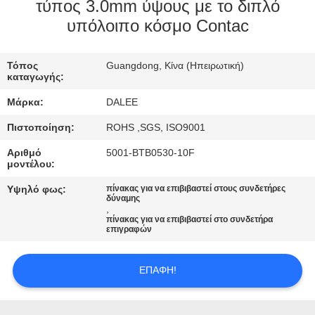
ΈΛΕΓΧΟΣ
τύπος 3.0mm ύψους με το διπλό
υπόλοιπο κόσμο Contac
ΜΑΣ
Τόπος
Guangdong, Κίνα (Ηπειρωτική)
ΕΛΆΤΕ
καταγωγής:
ΣΕ
Μάρκα:
DALEE
ΕΠΑΦΉ
Πιστοποίηση:
ROHS ,SGS, ISO9001
ΜΕ
Αριθμό
5001-BTB0530-10F
μοντέλου:
ΖΗΤΉΣΤΕ
Υψηλό φως:
πίνακας για να επιβιβαστεί στους συνδετήρες
δύναμης
ΈΝΑ
,
πίνακας για να επιβιβαστεί στο συνδετήρα
ΑΠΌΣΠΑΣΜΑ
επιγραφών
ΕΠΑΦΉ!
NEWS