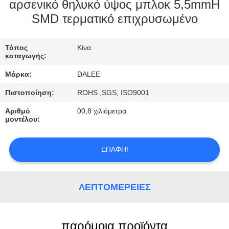
ΈΛΕΓΧΟΣ
αρσενικό θηλυκό ύψος μπλοκ 5,5mmH
SMD τερματικό επιχρυσωμένο
ΜΑΣ
Τόπος
Κίνα
ΕΛΆΤΕ
καταγωγής:
ΣΕ
Μάρκα:
DALEE
ΕΠΑΦΉ
Πιστοποίηση:
ROHS ,SGS, ISO9001
ΜΕ
Αριθμό
00,8 χιλιόμετρα
μοντέλου:
ΖΗΤΉΣΤΕ
ΈΝΑ
ΕΠΑΦΉ!
ΑΠΌΣΠΑΣΜΑ
ΛΕΠΤΟΜΈΡΕΙΕΣ
NEWS
παρόμοια προϊόντα