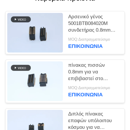
SITEMAP
Αρσενικό γένος
PRIVACY
5001BTB084020M
POLICY
συνδετήρας 0.8mm
πίσσα 4.0mm BTB
MOQ:Διαπραγματεύσιμο
καρφίτσες Χ 2*10
ΕΠΙΚΟΙΝΩΝΙΑ
πίνακας πισσών
0.8mm για να
επιβιβαστεί στο
θηλυκό τύπο 5001-
MOQ:Διαπραγματεύσιμο
BTB0830-20F
ΕΠΙΚΟΙΝΩΝΙΑ
συνδετήρων δύναμης
Διπλός πίνακας
επαφών υπόλοιπου
κόσμου για να