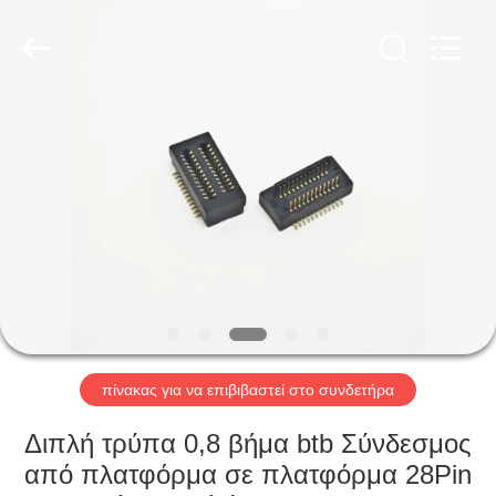
Dalee
Electronic
Co.,
Ltd..
All
Rights
Reserved.
Developed
ΣΠΊΤΙ
by
ECER
ΠΡΟΪΌΝΤΑ
ΠΕΡΊΠΟΥ
ΕΜΕΊΣ
ΓΎΡΟΣ
ΕΡΓΟΣΤΑΣΊΩΝ
πίνακας για να επιβιβαστεί στο συνδετήρα
Διπλή τρύπα 0,8 βήμα btb Σύνδεσμος
ΠΟΙΟΤΙΚΌΣ
από πλατφόρμα σε πλατφόρμα 28Pin