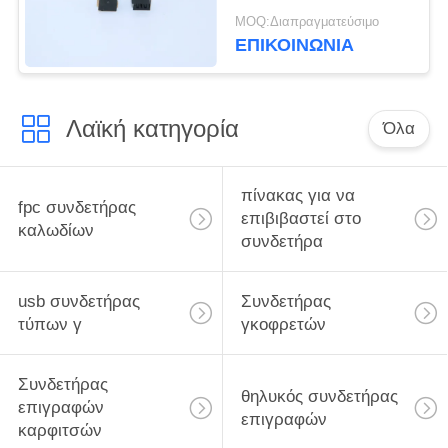
επιβιβαστεί στον
MOQ:Διαπραγματεύσιμο
αρσενικό τύπο
ΕΠΙΚΟΙΝΩΝΙΑ
5001BTB054010M
πίσσα 4.0mm
συνδετήρων 0.5mm
Λαϊκή κατηγορία
Όλα
πίνακας για να
fpc συνδετήρας
επιβιβαστεί στο
καλωδίων
συνδετήρα
usb συνδετήρας
Συνδετήρας
τύπων γ
γκοφρετών
Συνδετήρας
θηλυκός συνδετήρας
επιγραφών
επιγραφών
καρφιτσών