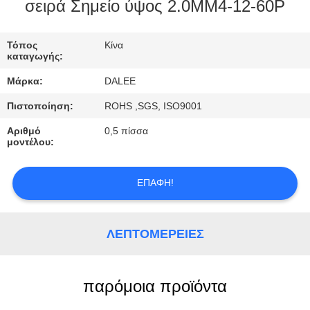
ΈΛΕΓΧΟΣ
σειρά Σημείο ύψος 2.0MM4-12-60P
ΜΑΣ
Τόπος
Κίνα
καταγωγής:
ΕΛΆΤΕ
Μάρκα:
DALEE
ΣΕ
Πιστοποίηση:
ROHS ,SGS, ISO9001
ΕΠΑΦΉ
Αριθμό
0,5 πίσσα
ΜΕ
μοντέλου:
ΖΗΤΉΣΤΕ
ΕΠΑΦΉ!
ΈΝΑ
ΑΠΌΣΠΑΣΜΑ
ΛΕΠΤΟΜΈΡΕΙΕΣ
NEWS
παρόμοια προϊόντα