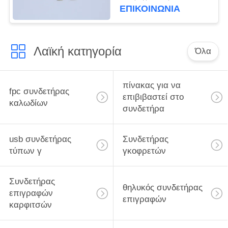
ηλεκτρικών καλωδίων
ΕΠΙΚΟΙΝΩΝΙΑ
9-61 καρφίτσες
Λαϊκή κατηγορία
Όλα
πίνακας για να
fpc συνδετήρας
επιβιβαστεί στο
καλωδίων
συνδετήρα
usb συνδετήρας
Συνδετήρας
τύπων γ
γκοφρετών
Συνδετήρας
θηλυκός συνδετήρας
επιγραφών
επιγραφών
καρφιτσών