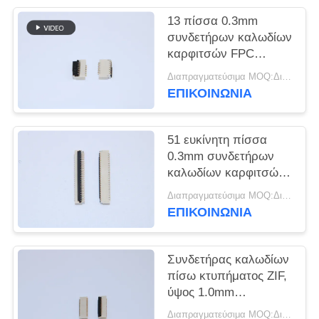
SITEMAP
13 πίσσα 0.3mm
συνδετήρων καλωδίων
PRIVACY
καρφιτσών FPC
εύκολη σε R/A SMT με
POLICY
Διαπραγματεύσιμα MOQ:Διαπραγματεύσιμο
το ύψος 1,0 ΚΚ
ΕΠΙΚΟΙΝΩΝΙΑ
51 ευκίνητη πίσσα
0.3mm συνδετήρων
καλωδίων καρφιτσών
FPC εύκολος-σε R/A
Διαπραγματεύσιμα MOQ:Διαπραγματεύσιμο
SMT για το ιατρικό
ΕΠΙΚΟΙΝΩΝΙΑ
εξοπλισμό
Συνδετήρας καλωδίων
πίσω κτυπήματος ZIF,
ύψος 1.0mm
συνδετήρες
Διαπραγματεύσιμα MOQ:Διαπραγματεύσιμο