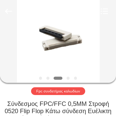
Co.,
Ltd..
All
Rights
Reserved.
Developed
by
ECER
ΣΠΊΤΙ
ΠΡΟΪΌΝΤΑ
ΠΕΡΊΠΟΥ
ΕΜΕΊΣ
ΓΎΡΟΣ
ΕΡΓΟΣΤΑΣΊΩΝ
Fpc συνδετήρας καλωδίων
Σύνδεσμος FPC/FFC 0,5MM Στροφή
ΠΟΙΟΤΙΚΌΣ
0520 Flip Flop Κάτω σύνδεση Ευέλικτη