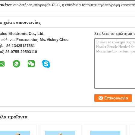
,
τικέτα:
συνδετήρας επιγραφών PCB
η επιφάνεια τοποθετεί την επιγραφή καρφιτσ
οιχεία επικοινωνίας
alee Electronic Co., Ltd.
Στείλετε το ερώτημά 
πεύθυνος Επικοινωνίας:
Ms. Vickey Chou
ηλ.::
86-13425187581
αξ:
86-0755-29593110
λλα προϊόντα