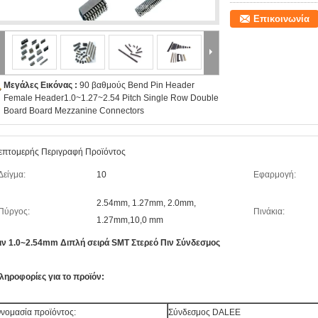
Επικοινωνία
Μεγάλες Εικόνας :
90 βαθμούς Bend Pin Header
Female Header1.0~1.27~2.54 Pitch Single Row Double
Board Board Mezzanine Connectors
επτομερής Περιγραφή Προϊόντος
Δείγμα:
10
Εφαρμογή:
2.54mm, 1.27mm, 2.0mm,
Πύργος:
Πινάκια:
1.27mm,10,0 mm
ιν 1.0~2.54mm Διπλή σειρά SMT Στερεό Πιν Σύνδεσμος
ληροφορίες για το προϊόν:
νομασία προϊόντος:
Σύνδεσμος DALEE