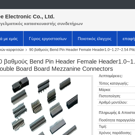
e Electronic Co., Ltd.
γελματικός κατασκευαστής συνδετήρων
κά με εμάς
Γύρος εργοστασίων
Ποιοτικός έλεγχος
επαφή
φών καρφιτσών
90 βαθμούς Bend Pin Header Female Header1.0~1.27~2.54 Pit
0 βαθμούς Bend Pin Header Female Header1.0~1.
ouble Board Board Mezzanine Connectors
Λεπτομέρειες:
Τόπος καταγωγής:
Μάρκα:
Πιστοποίηση:
Αριθμό μοντέλου:
Πληρωμής & Αποστο
Ποσότητα παραγγελία
Τιμή:
Χρόνος παράδοσης: