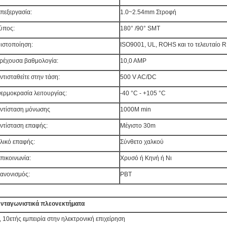
πεξεργασία:
1.0~2.54mm Στροφή
ύπος:
180° /90° SMT
ιστοποίηση:
ISO9001, UL, ROHS και το τελευταίο
ρέχουσα βαθμολογία:
10,0 AMP
ντισταθείτε στην τάση:
500 V AC/DC
ερμοκρασία λειτουργίας:
-40 °C - +105 °C
ντίσταση μόνωσης
1000M min
ντίσταση επαφής:
Μέγιστο 30m
λικό επαφής:
Σύνθετο χαλκού
πικοινωνία:
Χρυσό ή Κηνή ή Νι
ανονισμός:
PBT
νταγωνιστικά πλεονεκτήματα
, 10ετής εμπειρία στην ηλεκτρονική επιχείρηση