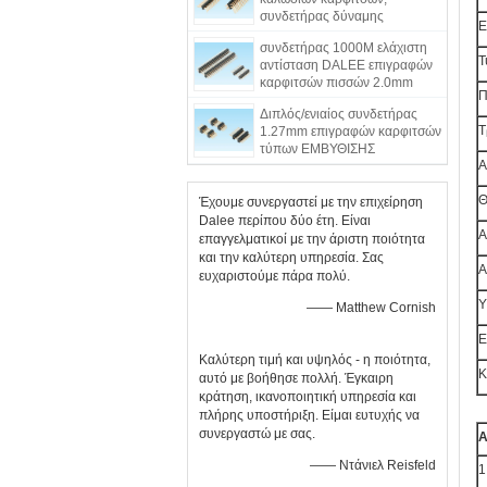
συνδετήρας δύναμης
Ε
επιγραφών καρφιτσών τύπων
συνδετήρας 1000M ελάχιστη
ΕΜΒΥΘΙΣΗΣ 90°
Τ
αντίσταση DALEE επιγραφών
καρφιτσών πισσών 2.0mm
Π
μόνωσης
Διπλός/ενιαίος συνδετήρας
Τ
1.27mm επιγραφών καρφιτσών
τύπων ΕΜΒΥΘΙΣΗΣ
Α
υπόλοιπου κόσμου πρότυπα
πισσών PBT
Θ
Έχουμε συνεργαστεί με την επιχείρηση
Dalee περίπου δύο έτη. Είναι
Α
επαγγελματικοί με την άριστη ποιότητα
και την καλύτερη υπηρεσία. Σας
Α
ευχαριστούμε πάρα πολύ.
Υ
—— Matthew Cornish
Ε
Καλύτερη τιμή και υψηλός - η ποιότητα,
Κ
αυτό με βοήθησε πολλή. Έγκαιρη
κράτηση, ικανοποιητική υπηρεσία και
πλήρης υποστήριξη. Είμαι ευτυχής να
συνεργαστώ με σας.
Α
—— Ντάνιελ Reisfeld
1