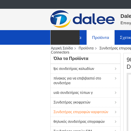
Dale
Επαγ
Αρχική Σελίδα
Προϊόντα
Σχετι
Αρχική Σελίδα
Προϊόντα
Συνδετήρας επιγρα
ΕΙΔΗΣΕΙΣ
Connectors
Όλα τα Προϊόντα
9
D
fpc συνδετήρας καλωδίων
πίνακας για να επιβιβαστεί στο
συνδετήρα
usb συνδετήρας τύπων γ
Συνδετήρας γκοφρετών
Συνδετήρας επιγραφών καρφιτσών
θηλυκός συνδετήρας επιγραφών