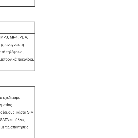
, MP3, MP4, PDA,
σης, αναγνώστη
ητό τηλέφωνο,
κτρονικά παιχνίδια,
το σχεδιασμό
λματίας
νδέσμους, κάρτα SIM
 SATA και άλλες
με τις απαιτήσεις