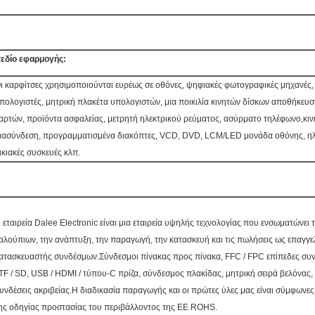
εδίο εφαρμογής:
ι καρφίτσες χρησιμοποιούνται ευρέως σε οθόνες, ψηφιακές φωτογραφικές μηχανές
πολογιστές, μητρική πλακέτα υπολογιστών, μια ποικιλία κινητών δίσκων αποθήκευ
αρτών, προϊόντα ασφαλείας, μετρητή ηλεκτρικού ρεύματος, ασύρματο τηλέφωνο,κιν
ιασύνδεση, προγραμματισμένα διακόπτες, VCD, DVD, LCM/LED μονάδα οθόνης, ηλε
ικιακές συσκευές κλπ.
 εταιρεία Dalee Electronic είναι μια εταιρεία υψηλής τεχνολογίας που ενσωματώνει 
αλούπιων, την ανάπτυξη, την παραγωγή, την κατασκευή και τις πωλήσεις ως επαγγε
ατασκευαστής συνδέσμων.Σύνδεσμοι πίνακας προς πίνακα, FFC / FPC επίπεδες συ
 TF / SD, USB / HDMI / τύπου-C πρίζα, σύνδεσμος πλακίδας, μητρική σειρά βελόνας,
υνδέσεις ακριβείας.Η διαδικασία παραγωγής και οι πρώτες ύλες μας είναι σύμφωνες 
ης οδηγίας προστασίας του περιβάλλοντος της ΕΕ ROHS.