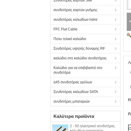
Συνδετήρας καρτών SIM
συνδετήρας καρτών μνήμης
συνδετήρας καλωδίων hdmi
FFC Flat Cable
Πολυ τελικό καλώδιο
Συνδετήρες υψηλής δύναμης RF
καλώδιο στο καλώδιο συνδετήρας
Λ
Καλώδιο για να επιβιβαστεί στο
συνδετήρα
rj45 συνδετήρας γρύλων
Συνδετήρας καλωδίων SATA
Π
συνδετήρες μπαταριών
Π
Καλύτερα προϊόντα
2 - 50 ηλεκτρικοί συνδετήρες
Ο
καλωδίων καρφιτσών,