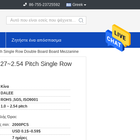
86-755-23725592
Greek
search
Ζητήστε ένα απόσπασμα
ch Single Row Double Board Board Mezzanine
27~2.54 Pitch Single Row
Κίνα
DALEE
ROHS ,SGS, ISO9001
1.0 ~ 2.54 pitch
λής Όροι:
ς min:
2000PCS
USD 0.1$~0.59$
7 ημέρες