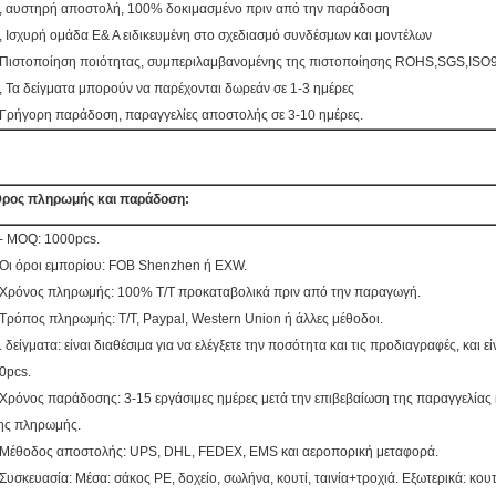
, αυστηρή αποστολή, 100% δοκιμασμένο πριν από την παράδοση
, Ισχυρή ομάδα Ε& Α ειδικευμένη στο σχεδιασμό συνδέσμων και μοντέλων
Πιστοποίηση ποιότητας, συμπεριλαμβανομένης της πιστοποίησης ROHS,SGS,ISO9
, Τα δείγματα μπορούν να παρέχονται δωρεάν σε 1-3 ημέρες
Γρήγορη παράδοση, παραγγελίες αποστολής σε 3-10 ημέρες.
ρος πληρωμής και παράδοση:
- MOQ: 1000pcs.
Οι όροι εμπορίου: FOB Shenzhen ή EXW.
Χρόνος πληρωμής: 100% T/T προκαταβολικά πριν από την παραγωγή.
Τρόπος πληρωμής: T/T, Paypal, Western Union ή άλλες μέθοδοι.
. δείγματα: είναι διαθέσιμα για να ελέγξετε την ποσότητα και τις προδιαγραφές, και εί
0pcs.
Χρόνος παράδοσης: 3-15 εργάσιμες ημέρες μετά την επιβεβαίωση της παραγγελίας
ης πληρωμής.
Μέθοδος αποστολής: UPS, DHL, FEDEX, EMS και αεροπορική μεταφορά.
Συσκευασία: Μέσα: σάκος PE, δοχείο, σωλήνα, κουτί, ταινία+τροχιά. Εξωτερικά: κουτ