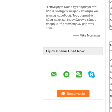
2
Η επιχείρηση Dalee έχει παράσχει στα
3
είδη συνδετήρων υψηλό - ποιότητα και
4
έγκαιρη παράδοση. Τους συμπαθώ
πάρα πολύ, και έχουν έγιναν ο κύριος
5
προμηθευτής συνδετήρων μας στην
6
Κίνα.
—— Mike Mcmaster
Ό
Είμαι Online Chat Now
1
2
3
4
5
3
6
τ
7
8