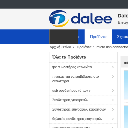
Dale
Επαγ
Αρχική Σελίδα
Προϊόντα
Σχετι
Αρχική Σελίδα
Προϊόντα
micro usb connector
ΕΙΔΗΣΕΙΣ
Όλα τα Προϊόντα
mi
fpc συνδετήρας καλωδίων
πίνακας για να επιβιβαστεί στο
συνδετήρα
usb συνδετήρας τύπων γ
Συνδετήρας γκοφρετών
Συνδετήρας επιγραφών καρφιτσών
θηλυκός συνδετήρας επιγραφών