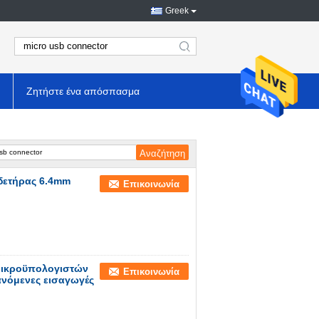
Greek
search
Ζητήστε ένα απόσπασμα
δετήρας 6.4mm
Επικοινωνία
μικροϋπολογιστών
Επικοινωνία
ανόμενες εισαγωγές