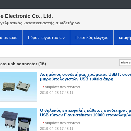
e Electronic Co., Ltd.
γελματικός κατασκευαστής συνδετήρων
κά με εμάς
Γύρος εργοστασίων
Ποιοτικός έλεγχος
επαφή
(16)
cro usb connector
Ασημένιος συνδετήρας χρώματος USB Γ, συν
μικροϋπολογιστών USB ευθεία άκρη
Διαβάστε περισσότερα
2019-04-28 17:48:11
Ο θηλυκός επικεφαλής κάθετος συνδετήρας 
USB τύπων Γ αντιστέκεται 10000 επαναλαμβ
Διαβάστε περισσότερα
2019-04-28 17:48:11