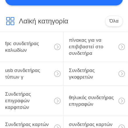
ΈΛΕΓΧΟΣ
ΜΑΣ
Λαϊκή κατηγορία
Όλα
ΕΛΆΤΕ
ΣΕ
πίνακας για να
fpc συνδετήρας
ΕΠΑΦΉ
επιβιβαστεί στο
καλωδίων
συνδετήρα
ΜΕ
usb συνδετήρας
Συνδετήρας
ΖΗΤΉΣΤΕ
τύπων γ
γκοφρετών
ΈΝΑ
ΑΠΌΣΠΑΣΜΑ
Συνδετήρας
θηλυκός συνδετήρας
επιγραφών
επιγραφών
καρφιτσών
NEWS
Συνδετήρας καρτών
συνδετήρας καρτών