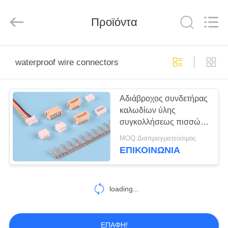
Co.,
Ltd..
All
Rights
Προϊόντα
Reserved.
Developed
by
ECER
ΣΠΊΤΙ
waterproof wire connectors
ΠΡΟΪΌΝΤΑ
Αδιάβροχος συνδετήρας
καλωδίων ύλης
ΠΕΡΊΠΟΥ
συγκολλήσεως πισσών
ΕΜΕΊΣ
250VAC Nylon66 1.5mm
MOQ:Διαπραγματεύσιμος
ΕΠΙΚΟΙΝΩΝΙΑ
ΓΎΡΟΣ
ΕΡΓΟΣΤΑΣΊΩΝ
loading...
ΠΟΙΟΤΙΚΌΣ
ΕΠΑΦΉ!