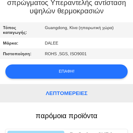
ΈΛΕΓΧΟΣ
σπρώγματος Υπεραντελής αντίσταση
υψηλών θερμοκρασιών
ΜΑΣ
Τόπος
Guangdong, Κίνα (ηπειρωτική χώρα)
ΕΛΆΤΕ
καταγωγής:
ΣΕ
Μάρκα:
DALEE
ΕΠΑΦΉ
Πιστοποίηση:
ROHS ,SGS, ISO9001
ΜΕ
ΕΠΑΦΉ!
ΖΗΤΉΣΤΕ
ΈΝΑ
ΛΕΠΤΟΜΈΡΕΙΕΣ
ΑΠΌΣΠΑΣΜΑ
παρόμοια προϊόντα
NEWS