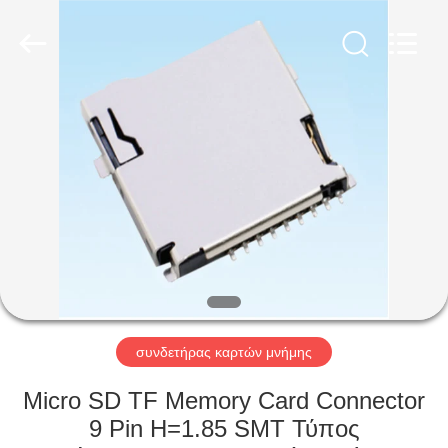
Co.,
Ltd..
All
Rights
Reserved.
Developed
by
ECER
ΣΠΊΤΙ
ΠΡΟΪΌΝΤΑ
ΠΕΡΊΠΟΥ
ΕΜΕΊΣ
ΓΎΡΟΣ
ΕΡΓΟΣΤΑΣΊΩΝ
συνδετήρας καρτών μνήμης
Micro SD TF Memory Card Connector
ΠΟΙΟΤΙΚΌΣ
9 Pin H=1.85 SMT Τύπος