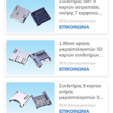
SITEMAP
Συνδετήρας SMT 9
καρτών αστραπιαίας
σκέψης Τ καρφιτσών
PRIVACY
ώθησης εξωτερική
MOQ:Διαπραγματεύσιμο
συγκόλληση σράπνελ
POLICY
ΕΠΙΚΟΙΝΩΝΙΑ
τύπων διπλή
1.85mm υψηλός
μικροϋπολογιστών SD
καρτών συνδετήρων
υψηλής θερμοκρασίας
MOQ:Διαπραγματεύσιμο
ανθεκτικός
ΕΠΙΚΟΙΝΩΝΙΑ
συγκόλλησης ώθησης
εσωτερικός
Συνδετήρας 8 καρτών
μνήμης
μικροϋπολογιστών SD
TF Ultrathin υψηλής
MOQ:Διαπραγματεύσιμο
θερμοκρασίας
ΕΠΙΚΟΙΝΩΝΙΑ