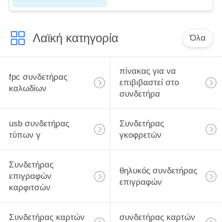
αντίσταση τύπων
ώθησης καρφιτσών
SMT
Λαϊκή κατηγορία
Όλα
πίνακας για να
fpc συνδετήρας
επιβιβαστεί στο
καλωδίων
συνδετήρα
usb συνδετήρας
Συνδετήρας
τύπων γ
γκοφρετών
Συνδετήρας
θηλυκός συνδετήρας
επιγραφών
επιγραφών
καρφιτσών
Συνδετήρας καρτών
συνδετήρας καρτών