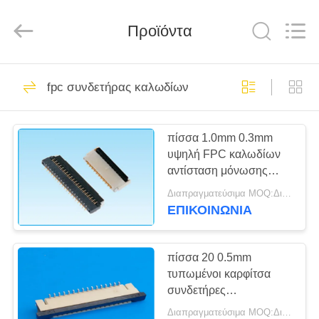
Co.,
Ltd..
All
Rights
Προϊόντα
Reserved.
Developed
by
ECER
ΣΠΊΤΙ
69
fpc συνδετήρας καλωδίων
fpc συνδετήρας
ΠΡΟΪΌΝΤΑ
καλωδίων
πίσσα 1.0mm 0.3mm
υψηλή FPC καλωδίων
ΠΕΡΊΠΟΥ
αντίσταση μόνωσης
ΕΜΕΊΣ
συνδετήρων 500MΩ
Διαπραγματεύσιμα MOQ:Διαπραγματεύσιμο
ελάχιστη
ΕΠΙΚΟΙΝΩΝΙΑ
85
ΓΎΡΟΣ
πίνακας για να
ΕΡΓΟΣΤΑΣΊΩΝ
πίσσα 20 0.5mm
τυπωμένοι καρφίτσα
επιβιβαστεί στο
συνδετήρες
ΠΟΙΟΤΙΚΌΣ
κυκλωμάτων, τύπος
συνδετήρα
Διαπραγματεύσιμα MOQ:Διαπραγματεύσιμο