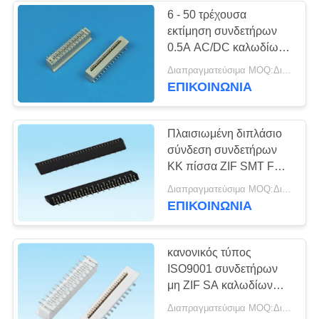
6 - 50 τρέχουσα
εκτίμηση συνδετήρων
13
0.5A AC/DC καλωδίων
Συνδετήρας καρτών
καρφιτσών SMT FPC
Διαπραγματεύσιμα MOQ:Διαπραγματεύσιμο
για την επίδειξη των
ΕΠΙΚΟΙΝΩΝΙΑ
SIM
οδηγήσεων
Πλαισιωμένη διπλάσιο
σύνδεση συνδετήρων
ΚΚ πίσσα ZIF SMT FPC
1,0 χωρίς κλειδαριά
9
Διαπραγματεύσιμα MOQ:Διαπραγματεύσιμο
ΕΠΙΚΟΙΝΩΝΙΑ
συνδετήρας καρτών
μνήμης
κανονικός τύπος
ISO9001 συνδετήρων
μη ZIF SA καλωδίων
πισσών H4.0mm FPC
Διαπραγματεύσιμα MOQ:Διαπραγματεύσιμο
0.5mm