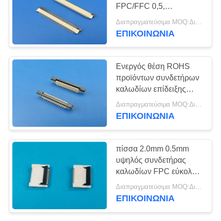
SITEMAP
FPC/FFC 0,5,
τυπωμένοι συνδετήρες
Διαπραγματεύσιμα MOQ:Διαπραγματεύσιμο
κυκλωμάτων στην
PRIVACY
ΕΠΙΚΟΙΝΩΝΙΑ
39
επίδειξη LCD
POLICY
Συνδετήρας
Ενεργός θέση ROHS
επιγραφών
προϊόντων συνδετήρων
καλωδίων επίδειξης
καρφιτσών
FPC ZIF LCD
Διαπραγματεύσιμα MOQ:Διαπραγματεύσιμο
υποχωρητική
ΕΠΙΚΟΙΝΩΝΙΑ
22
πίσσα 2.0mm 0.5mm
θηλυκός
υψηλός συνδετήρας
καλωδίων FPC εύκολος
συνδετήρας
στο μαύρο τύπο
Διαπραγματεύσιμα MOQ:Διαπραγματεύσιμο
κτυπήματος R/A
επιγραφών
ΕΠΙΚΟΙΝΩΝΙΑ