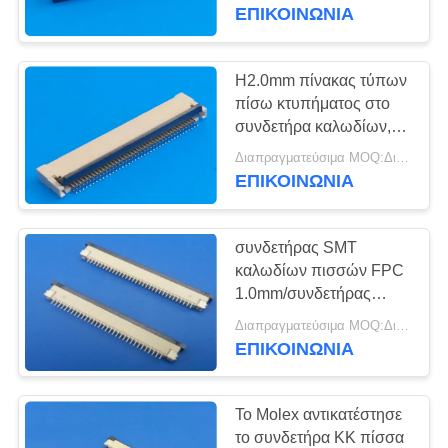
ΈΛΕΓΧΟΣ
συνδετήρων ZIF R/A
ΕΠΙΚΟΙΝΩΝΙΑ
πινάκων PCB
ΜΑΣ
H2.0mm πίνακας τύπων
20
ΕΛΆΤΕ
πίσω κτυπήματος στο
usb συνδετήρας
συνδετήρα καλωδίων,
ΣΕ
χρυσή επένδυση
τύπων γ
Διαπραγματεύσιμα MOQ:Διαπραγματεύσιμο
ΕΠΑΦΉ
λάμψης συνδετήρων
ΕΠΙΚΟΙΝΩΝΙΑ
καλωδίων PCB
ΜΕ
συνδετήρας SMT
ΖΗΤΉΣΤΕ
καλωδίων πισσών FPC
ΈΝΑ
1.0mm/συνδετήρας
28
αντικατάστασης FPC
ΑΠΌΣΠΑΣΜΑ
Διαπραγματεύσιμα MOQ:Διαπραγματεύσιμο
Συνδετήρας
Molex υποδοχών
ΕΠΙΚΟΙΝΩΝΙΑ
γκοφρετών
NEWS
Το Molex αντικατέστησε
το συνδετήρα ΚΚ πίσσα