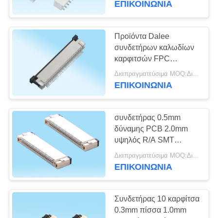
ΕΠΙΚΟΙΝΩΝΙΑ
6
συνδετήρας
Προϊόντα Dalee
συνδετήρων καλωδίων
καλωδίων hdmi
καρφιτσών FPC
επιγραφών κατώτατων
Διαπραγματεύσιμα MOQ:Διαπραγματεύσιμο
επαφών SMT 2.0mm
ΕΠΙΚΟΙΝΩΝΙΑ
ύψος
συνδετήρας 0.5mm
14
δύναμης PCB 2.0mm
υψηλός R/A SMT
FFC Flat Cable
καλώδιο πισσών που
Διαπραγματεύσιμα MOQ:Διαπραγματεύσιμο
επιβιβάζεται για τη
ΕΠΙΚΟΙΝΩΝΙΑ
κάμερα
Συνδετήρας 10 καρφίτσα
0.3mm πίσσα 1.0mm