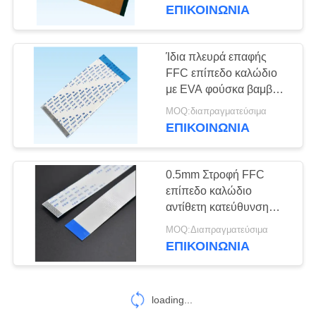
ΈΛΕΓΧΟΣ
ΕΠΙΚΟΙΝΩΝΙΑ
ΜΑΣ
Ίδια πλευρά επαφής
20
ΕΛΆΤΕ
FFC επίπεδο καλώδιο
usb συνδετήρας
με EVA φούσκα βαμβάκι
ΣΕ
επίπεδο καλώδιο
τύπων γ
MOQ:διαπραγματεύσιμα
ΕΠΑΦΉ
αγωγού
ΕΠΙΚΟΙΝΩΝΙΑ
ΜΕ
0.5mm Στροφή FFC
ΖΗΤΉΣΤΕ
επίπεδο καλώδιο
ΈΝΑ
αντίθετη κατεύθυνση
28
2cm- 40cm μήκος
ΑΠΌΣΠΑΣΜΑ
MOQ:Διαπραγματεύσιμα
Συνδετήρας
ΕΠΙΚΟΙΝΩΝΙΑ
γκοφρετών
NEWS
loading...