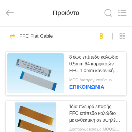
Co.,
Ltd..
All
Προϊόντα
Rights
Reserved.
Developed
by
ECER
ΣΠΊΤΙ
69
FFC Flat Cable
fpc συνδετήρας
ΠΡΟΪΌΝΤΑ
καλωδίων
8 έως επίπεδο καλώδιο
0.5mm 64 καρφιτσών
ΠΕΡΊΠΟΥ
FFC 1.0mm κανονική
ΕΜΕΊΣ
ίδια δευτερεύουσα
MOQ:Διαπραγματεύσιμο
επαφή πισσών
ΕΠΙΚΟΙΝΩΝΙΑ
85
ΓΎΡΟΣ
πίνακας για να
ΕΡΓΟΣΤΑΣΊΩΝ
Ίδια πλευρά επαφής
FFC επίπεδο καλώδιο
επιβιβαστεί στο
με ανθεκτική σε υψηλές
ΠΟΙΟΤΙΚΌΣ
θερμοκρασίες ταινία
συνδετήρα
Διαπραγματεύσιμα MOQ:Διαπραγματεύσιμα