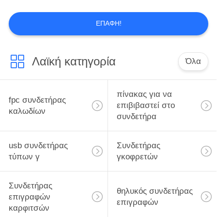
SITEMAP
ΕΠΑΦΉ!
PRIVACY
39
POLICY
Συνδετήρας
Λαϊκή κατηγορία
Όλα
επιγραφών
καρφιτσών
πίνακας για να
fpc συνδετήρας
επιβιβαστεί στο
καλωδίων
συνδετήρα
22
usb συνδετήρας
Συνδετήρας
θηλυκός
τύπων γ
γκοφρετών
συνδετήρας
Συνδετήρας
θηλυκός συνδετήρας
επιγραφών
επιγραφών
επιγραφών
καρφιτσών