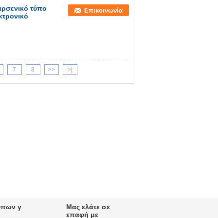
αρσενικό τύπο
Επικοινωνία
κτρονικό
7
8
>>
>|
ύπων γ
Μας ελάτε σε
επαφή με