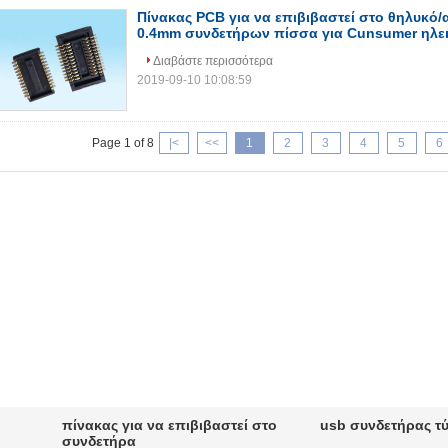
Πίνακας PCB για να επιβιβαστεί στο θηλυκό/
0.4mm συνδετήρων πίσσα για Cunsumer ηλε
Διαβάστε περισσότερα
2019-09-10 10:08:59
Page 1 of 8
|<
<<
1
2
3
4
5
6
πίνακας για να επιβιβαστεί στο
usb συνδετήρας τ
συνδετήρα