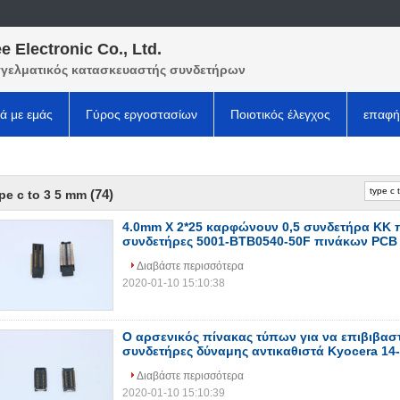
e Electronic Co., Ltd.
γελματικός κατασκευαστής συνδετήρων
κά με εμάς
Γύρος εργοστασίων
Ποιοτικός έλεγχος
επαφή
(74)
pe c to 3 5 mm
4.0mm Χ 2*25 καρφώνουν 0,5 συνδετήρα ΚΚ 
συνδετήρες 5001-BTB0540-50F πινάκων PCB
Διαβάστε περισσότερα
2020-01-10 15:10:38
Ο αρσενικός πίνακας τύπων για να επιβιβαστ
συνδετήρες δύναμης αντικαθιστά Kyocera 14
Διαβάστε περισσότερα
2020-01-10 15:10:39