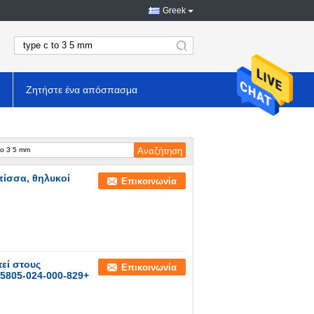
Greek
search
Ζητήστε ένα απόσπασμα
πίσσα, θηλυκοί
Επικοινωνία
εί στους
Επικοινωνία
-5805-024-000-829+