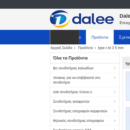
Dale
Επαγ
Αρχική Σελίδα
Προϊόντα
Σχετι
Αρχική Σελίδα
Προϊόντα
type c to 3 5 mm
ΕΙΔΗΣΕΙΣ
Όλα τα Προϊόντα
ty
fpc συνδετήρας καλωδίων
πίνακας για να επιβιβαστεί στο
συνδετήρα
usb συνδετήρας τύπων γ
Συνδετήρας γκοφρετών
Συνδετήρας επιγραφών καρφιτσών
θηλυκός συνδετήρας επιγραφών