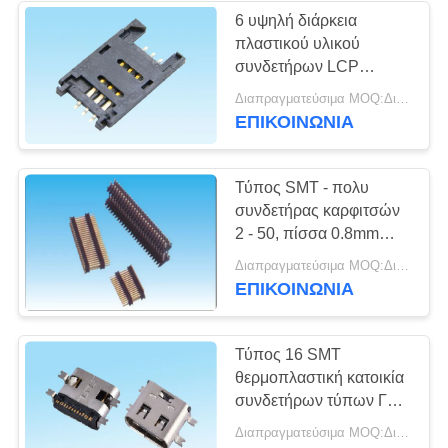
6 υψηλή διάρκεια
πλαστικού υλικού
13
συνδετήρων LCP
Συνδετήρας καρτών
καρτών ηλεκτρονικών
Διαπραγματεύσιμα MOQ:Διαπραγματεύσιμο
τμημάτων SIM
ΕΠΙΚΟΙΝΩΝΙΑ
SIM
καρφιτσών
Τύπος SMT - πολυ
συνδετήρας καρφιτσών
2 - 50, πίσσα 0.8mm
συνδετήρων καρφιτσών
9
Διαπραγματεύσιμα MOQ:Διαπραγματεύσιμο
σωστής γωνίας
ΕΠΙΚΟΙΝΩΝΙΑ
συνδετήρας καρτών
μνήμης
Τύπος 16 SMT
θερμοπλαστική κατοικία
συνδετήρων τύπων Γ
καρφιτσών USB στο
Διαπραγματεύσιμα MOQ:Διαπραγματεύσιμο
γρήγορο καλώδιο