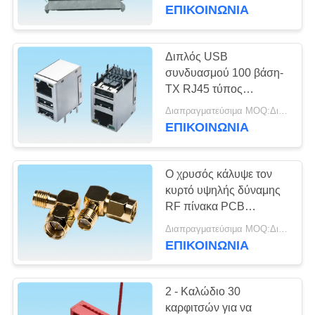
ΈΛΕΓΧΟΣ
συνδετήρα Computor
ΕΠΙΚΟΙΝΩΝΙΑ
προσαρμοστών
δύναμης SATA
ΜΑΣ
Διπλός USB
20
ΕΛΆΤΕ
συνδυασμού 100 βάση-
usb συνδετήρας
TX RJ45 τύπος
ΣΕ
ΕΜΒΎΘΙΣΗΣ
τύπων γ
Διαπραγματεύσιμα MOQ:Διαπραγματεύσιμο
ΕΠΑΦΉ
συνδετήρων με το φως
ΕΠΙΚΟΙΝΩΝΙΑ
των πράσινων κίτρινων
ΜΕ
οδηγήσεων
Ο χρυσός κάλυψε τον
ΖΗΤΉΣΤΕ
κυρτό υψηλής δύναμης
ΈΝΑ
RF πίνακα PCB
28
συνδετήρων UL94V-0
ΑΠΌΣΠΑΣΜΑ
Διαπραγματεύσιμα MOQ:Διαπραγματεύσιμο
Συνδετήρας
υλικό ερχόμενος σε
ΕΠΙΚΟΙΝΩΝΙΑ
επαφή με
γκοφρετών
NEWS
2 - Καλώδιο 30
καρφιτσών για να