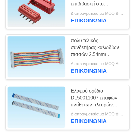
SITEMAP
επιβιβαστεί στο
συνδετήρα ακρών,
Διαπραγματεύσιμα MOQ:Διαπραγματεύσιμο
ηλεκτρονική καλωδίων
PRIVACY
ΕΠΙΚΟΙΝΩΝΙΑ
39
οπή τύπων υπόλοιπου
POLICY
Συνδετήρας
κόσμου SMT
συνδετήρων διπλή
πολυ τελικός
επιγραφών
συνδετήρας καλωδίων
πισσών 2.54mm
καρφιτσών
ελαφρύς για το έξυπνο
Διαπραγματεύσιμα MOQ:Διαπραγματεύσιμο
σπίτι
ΕΠΙΚΟΙΝΩΝΙΑ
22
Ελαφρύ σχέδιο
θηλυκός
DL50011007 επαφών
αντίθετων πλευρών
συνδετήρας
καλωδίων FFC
Διαπραγματεύσιμα MOQ:Διαπραγματεύσιμο
εύκαμπτο επίπεδο
επιγραφών
ΕΠΙΚΟΙΝΩΝΙΑ