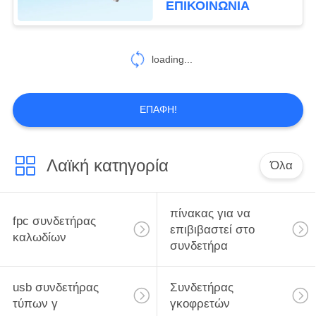
ΕΠΙΚΟΙΝΩΝΙΑ
χρέωσης Usb
6
συνδετήρας
loading...
καλωδίων hdmi
ΕΠΑΦΉ!
Λαϊκή κατηγορία
Όλα
14
FFC Flat Cable
πίνακας για να
fpc συνδετήρας
επιβιβαστεί στο
καλωδίων
συνδετήρα
usb συνδετήρας
Συνδετήρας
τύπων γ
γκοφρετών