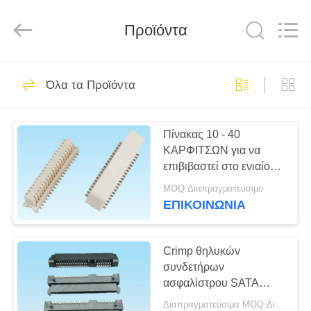
Co.,
Ltd..
All
Rights
Προϊόντα
Reserved.
Developed
by
ECER
ΣΠΊΤΙ
69
Όλα τα Προϊόντα
fpc συνδετήρας
ΠΡΟΪΌΝΤΑ
καλωδίων
Πίνακας 10 - 40
ΚΑΡΦΙΤΣΩΝ για να
ΠΕΡΊΠΟΥ
επιβιβαστεί στο ενιαίο
ΕΜΕΊΣ
μοντάρισμα επιφάνειας
MOQ:Διαπραγματεύσιμο
τύπων αυλακώσεων
ΕΠΙΚΟΙΝΩΝΙΑ
συνδετήρων
85
ΓΎΡΟΣ
πίνακας για να
ΕΡΓΟΣΤΑΣΊΩΝ
Crimp θηλυκών
συνδετήρων
επιβιβαστεί στο
ασφαλίστρου SATA
ΠΟΙΟΤΙΚΌΣ
κατοικία για το
συνδετήρα
Διαπραγματεύσιμα MOQ:Διαπραγματεύσιμο