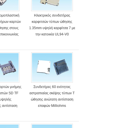
ερμοπλαστική
Ηλεκτρικός συνδετήρας
ετήρων καρτών
καρφιτσών τύπων ώθησης
θησης στους
1.35mm υψηλή καρφίτσα 7 με
επικοινωνίας
την κατοικία UL94-V0
καρτών μνήμης
Συνδετήρες 60 ενότητας
ιστών SD TF
αστραπιαίας σκέψης τύπων Τ
n υψηλής
ώθησης ανώτατη αντίσταση
ς αντίσταση
επαφών Milliohms
ς καρφιτσών
T