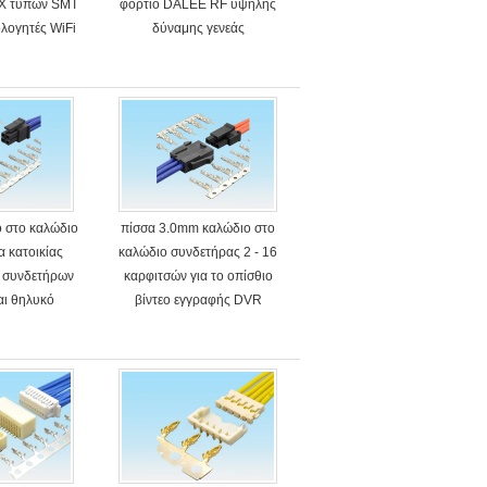
PX τύπων SMT
φορτίο DALEE RF υψηλής
ολογητές WiFi
δύναμης γενεάς
 στο καλώδιο
πίσσα 3.0mm καλώδιο στο
 κατοικίας
καλώδιο συνδετήρας 2 - 16
 συνδετήρων
καρφιτσών για το οπίσθιο
αι θηλυκό
βίντεο εγγραφής DVR