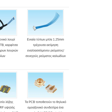
ονικό λουρί
Ενιαία τύπων μπλε 1.25mm
TB, καρφίτσα
τρέχουσα εκτίμηση
τήρων λουριών
εναλλασσόμενου ρεύματος/
δίων
συνεχούς ρεύματος καλωδίων
3A πισσών πολυ τελική
τίο λήξης
Τα PCB τοποθετούν το θηλυκό
 RF υψηλής
ομοαξονικό συνδετήρα ένα