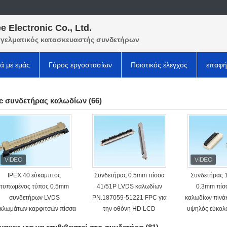
e Electronic Co., Ltd.
γελματικός κατασκευαστής συνδετήρων
κά με εμάς
Γύρος εργοστασίων
Ποιοτικός έλεγχος
επαφή
pc συνδετήρας καλωδίων
(66)
IPEX 40 εύκαμπτος
Συνδετήρας 0.5mm πίσσα
Συνδετήρας 
τυπωμένος τύπος 0.5mm
41/51P LVDS καλωδίων
0.3mm πίσ
συνδετήρων LVDS
PN.187059-51221 FPC για
καλωδίων πιν
κλωμάτων καρφιτσών πίσσα
την οθόνη HD LCD
υψηλός εύκολ
για την επίδειξη
R/