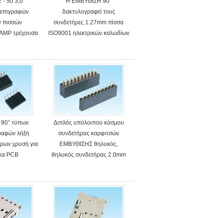
 - 50 3,0
Η ΕΜΒΥΘΙΣΗ 90°
 επιγραφών
δακτυλογραφεί τους
ν πισσών
συνδετήρες 1.27mm πίσσα
AMP τρέχουσα
ISO9001 ηλεκτρικών καλωδίων
μηση
υποχωρητική
90° τύπων
Διπλός υπόλοιπου κόσμου
ραφών λήξη
συνδετήρας καρφιτσών
ρων χρυσή για
ΕΜΒΥΘΙΣΗΣ θηλυκός,
ακα PCB
θηλυκός συνδετήρας 2.0mm
δύναμης πίσσα