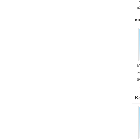
υ
κ
Μ
κ
ά
Κα