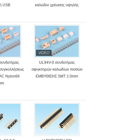
τή USB
καλώδιο χρέωσης υψηλής
ταχύτητας USB
συνδετήρας
UL94V-0 συνδετήρας
 συγκολλήσεως
σφιγκτηρών καλωδίων πισσών
AC Nylon66
ΕΜΒΥΘΙΣΗΣ SMT 2.0mm
mm