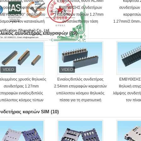
Διπλός/ενιαίος συνδετήρας
ο πολυ τύπος 600V AC/Min
καρφίτσα 2
πιγραφών καρφιτσών τύπων
ΕΜΒΥΘΙΣΗΣ συνδετήρων
συνδετήρων
ΜΒΥΘΙΣΗΣ 90° υπόλοιπου
καρφιτσών πισσών 1.27mm
καρφιτσώ
όσμου για τον καταναλωτή
αντιστέκεται την τάση
1.27mm/2.0mm 
ηλεκτρονικό
εκτί
ηλυκός συνδετήρας επιγραφών
(19)
αλυμμένος χρυσός θηλυκός
Ενιαίος/διπλός συνδετήρας
ΕΜΒΥΘΙΣΗΣ 
συνδετήρας 1.27mm
2.54mm επιγραφών καρφιτσών
θηλυκή επιγ
επιγραφών ενιαίος/διπλός
υπόλοιπου κόσμου θηλυκός
λάμψης συνδετή
υπόλοιπος κόσμος τύπων
πίσσα για τη στρατιωτική
τον πίν
ΕΜΒΥΘΙΣΗΣ πισσών
βιομηχανία
υνδετήρας καρτών SIM
(10)