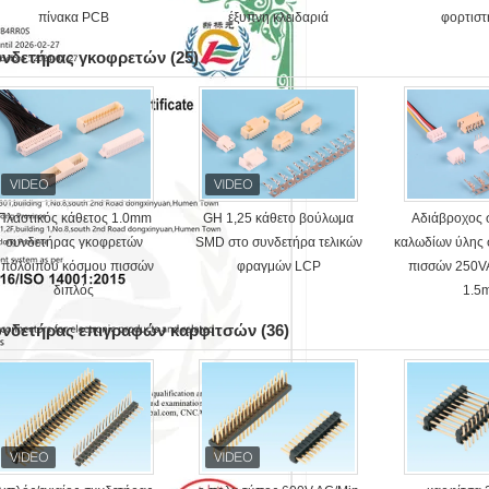
πίνακα PCB
έξυπνη κλειδαριά
φορτισ
υνδετήρας γκοφρετών
(25)
Πλαστικός κάθετος 1.0mm
GH 1,25 κάθετο βούλωμα
Αδιάβροχος 
συνδετήρας γκοφρετών
SMD στο συνδετήρα τελικών
καλωδίων ύλης
υπόλοιπου κόσμου πισσών
φραγμών LCP
πισσών 250V
διπλός
1.5
υνδετήρας επιγραφών καρφιτσών
(36)