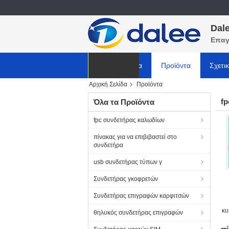
Dale
Επαγ
Αρχική Σελίδα
Προϊόντα
Σχετι
Αρχική Σελίδα
Προϊόντα
ΕΙΔΗΣΕΙΣ
f
Όλα τα Προϊόντα
fpc συνδετήρας καλωδίων
πίνακας για να επιβιβαστεί στο
συνδετήρα
usb συνδετήρας τύπων γ
Συνδετήρας γκοφρετών
Συνδετήρας επιγραφών καρφιτσών
κυ
θηλυκός συνδετήρας επιγραφών