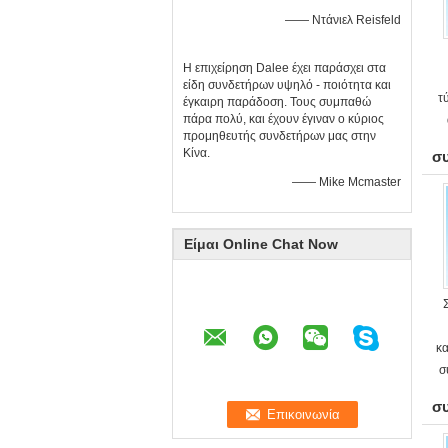
—— Ντάνιελ Reisfeld
Η επιχείρηση Dalee έχει παράσχει στα
είδη συνδετήρων υψηλό - ποιότητα και
τ
έγκαιρη παράδοση. Τους συμπαθώ
πάρα πολύ, και έχουν έγιναν ο κύριος
προμηθευτής συνδετήρων μας στην
Κίνα.
σ
—— Mike Mcmaster
Είμαι Online Chat Now
κ
σ
σ