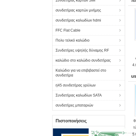
πί
Συνδετήρας καρτών SIM
συνδετήρας καρτών μνήμης
συνδετήρας καλωδίων hdmi
FFC Flat Cable
Πολυ τελικό καλώδιο
Συνδετήρες υψηλής δύναμης RF
καλώδιο στο καλώδιο συνδετήρας
4
Καλώδιο για να επιβιβαστεί στο
συνδετήρα
u
rj45 συνδετήρας γρύλων
Συνδετήρας καλωδίων SATA
συνδετήρες μπαταριών
Πιστοποιήσεις
θ
τ
5