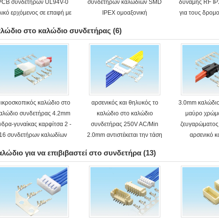
PCB συνδετήρων UL94V-0
συνδετήρων καλωδίων SMD
δύναμης RF I
λικό ερχόμενος σε επαφή με
IPEX ομοαξονική
για τους δρομ
αλώδιο στο καλώδιο συνδετήρας
(6)
ικροσκοπικός καλώδιο στο
αρσενικός και θηλυκός το
3.0mm καλώδιο
αλώδιο συνδετήρας 4.2mm
καλώδιο στο καλώδιο
μαύρο χρώμα
νδρα-γυναίκας καρφίτσα 2 -
συνδετήρας 250V AC/Min
ζευγαρώματος
16 συνδετήρων καλωδίων
2.0mm αντιστέκεται την τάση
αρσενικό κ
λώδιο για να επιβιβαστεί στο συνδετήρα
(13)