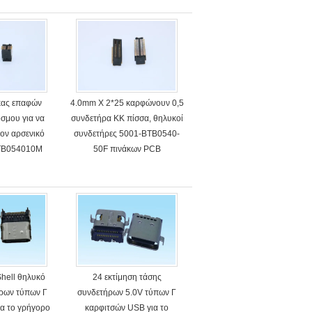
κας επαφών
4.0mm Χ 2*25 καρφώνουν 0,5
σμου για να
συνδετήρα ΚΚ πίσσα, θηλυκοί
τον αρσενικό
συνδετήρες 5001-BTB0540-
TB054010M
50F πινάκων PCB
 συνδετήρων
mm
Shell θηλυκό
24 εκτίμηση τάσης
ήρων τύπων Γ
συνδετήρων 5.0V τύπων Γ
ια το γρήγορο
καρφιτσών USB για το