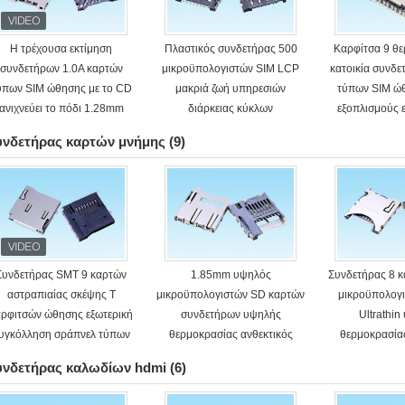
Η τρέχουσα εκτίμηση
Πλαστικός συνδετήρας 500
Καρφίτσα 9 θ
συνδετήρων 1.0A καρτών
μικροϋπολογιστών SIM LCP
κατοικία συνδ
ύπων SIM ώθησης με το CD
μακριά ζωή υπηρεσιών
τύπων SIM ώ
ανιχνεύει το πόδι 1.28mm
διάρκειας κύκλων
εξοπλισμούς 
υψηλό
υνδετήρας καρτών μνήμης
(9)
Συνδετήρας SMT 9 καρτών
1.85mm υψηλός
Συνδετήρας 8 
αστραπιαίας σκέψης Τ
μικροϋπολογιστών SD καρτών
μικροϋπολογ
αρφιτσών ώθησης εξωτερική
συνδετήρων υψηλής
Ultrathi
υγκόλληση σράπνελ τύπων
θερμοκρασίας ανθεκτικός
θερμοκρασία
διπλή
συγκόλλησης ώθησης
τύπων ώθηση
υνδετήρας καλωδίων hdmi
(6)
εσωτερικός
SM