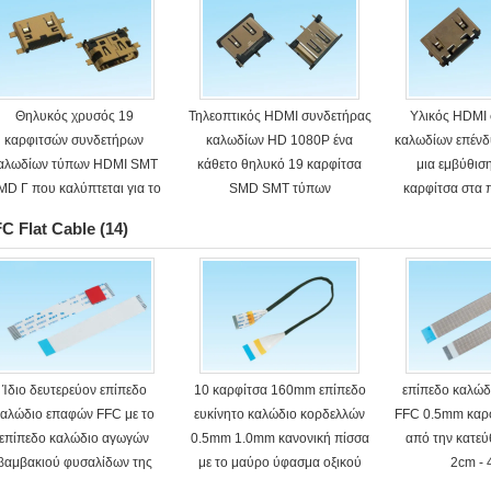
Θηλυκός χρυσός 19
Τηλεοπτικός HDMI συνδετήρας
Υλικός HDMI
καρφιτσών συνδετήρων
καλωδίων HD 1080P ένα
καλωδίων επέν
αλωδίων τύπων HDMI SMT
κάθετο θηλυκό 19 καρφίτσα
μια εμβύθισ
MD Γ που καλύπτεται για το
SMD SMT τύπων
καρφίτσα στα
PCB
C Flat Cable
(14)
Ίδιο δευτερεύον επίπεδο
10 καρφίτσα 160mm επίπεδο
επίπεδο καλώδ
καλώδιο επαφών FFC με το
ευκίνητο καλώδιο κορδελλών
FFC 0.5mm καρφ
επίπεδο καλώδιο αγωγών
0.5mm 1.0mm κανονική πίσσα
από την κατε
βαμβακιού φυσαλίδων της
με το μαύρο ύφασμα οξικού
2cm -
EVA
οξέος