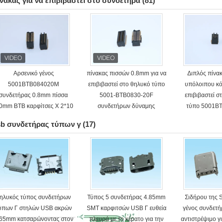
νακας για να επιβιβαστεί στο συνδετήρα
(81)
Αρσενικό γένος
πίνακας πισσών 0.8mm για να
Διπλός πίνα
5001BTB084020M
επιβιβαστεί στο θηλυκό τύπο
υπόλοιπου κό
συνδετήρας 0.8mm πίσσα
5001-BTB0830-20F
επιβιβαστεί σ
.0mm BTB καρφίτσες Χ 2*10
συνδετήρων δύναμης
τύπο 5001B
πίσσα 4.0mm
sb συνδετήρας τύπων γ
(17)
0.5
ηλυκός τύπος συνδετήρων
Τύπος 5 συνδετήρας 4.85mm
Σιδήρου της 
ύπων Γ στηλών USB ακρών
SMT καρφιτσών USB Γ ευθεία
γένος συνδετ
.65mm κατσαρώνοντας στον
πλευρά με το κέρατο για την
αντιστρέψιμο γ