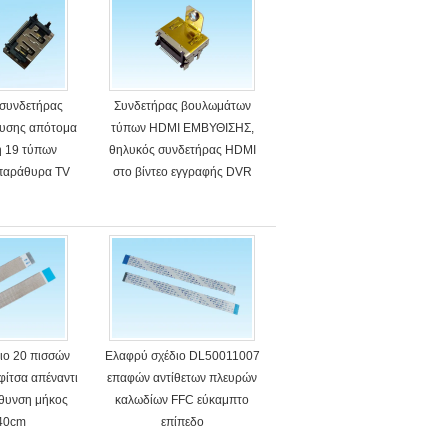
 συνδετήρας
Συνδετήρας βουλωμάτων
δυσης απότομα
τύπων HDMI ΕΜΒΥΘΙΣΗΣ,
η 19 τύπων
θηλυκός συνδετήρας HDMI
 παράθυρα TV
στο βίντεο εγγραφής DVR
ιο 20 πισσών
Ελαφρύ σχέδιο DL50011007
ίτσα απέναντι
επαφών αντίθετων πλευρών
ύθυνση μήκος
καλωδίων FFC εύκαμπτο
 40cm
επίπεδο