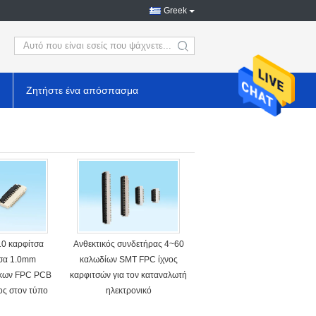
Greek
search
Ζητήστε ένα απόσπασμα
10 καρφίτσα
Ανθεκτικός συνδετήρας 4~60
σα 1.0mm
καλωδίων SMT FPC ίχνος
άκων FPC PCB
καρφιτσών για τον καταναλωτή
ος στον τύπο
ηλεκτρονικό
A