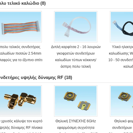
λυ τελικό καλώδιο
(8)
πολυ τελικός συνδετήρας
Διπλή καρφίτσα 2 - 16 λουριών
Υλικό ηλεκτρ
καλωδίων πισσών 2.54mm
γκοφρετών συνδετήρων
καλωδίωσης W
λαφρύς για το έξυπνο σπίτι
καλωδίων τύπων κόκκινη/
10 - 50 συνδε
άσπρη πολυ τελική
καλω
υνδετήρες υψηλής δύναμης RF
(18)
 χρυσός κάλυψε τον κυρτό
Θηλυκή ΣΥΝΕΧΉΣ 6GHz
Θηλυκό φορ
ψηλής δύναμης RF πίνακα
εφαρμόσιμη συχνότητα
συνδετήρων